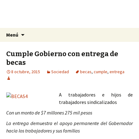
La nueva opción en información
Ir
Buscar:
La Yunta de Tepic
Menú
al
contenido
Cumple Gobierno con entrega de
becas
8 octubre, 2015
Sociedad
becas
,
cumple
,
entrega
A trabajadores e hijos de
trabajadores sindicalizados
Con un monto de $7 millones 275 mil pesos
La entrega demuestra el apoyo permanente del Gobernador
hacia los trabajadores y sus familias