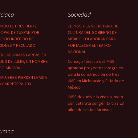
iciaca
Sociedad
NIDO EL PRESIDENTE
EL IMSS Y LA SECRETARÍA DE
CIPAL DE TUXPAN POR
CULTURA DEL GOBIERNO DE
CICIO INDEBIDO DE
MÉXICO COLABORAN PARA
CIONES Y PECULADO
FORTALECER EL TEATRO
NACIONAL
EN LAS ARMAS LARGAS EN
OL 3 DE JULIO; UN HOMBRE
Consejo Técnico del IMSS
Ó SIN VIDA
aprueba proyectos integrales
para la construcción de tres
MUJERES PIERDEN LA VIDA
UMF en Michoacán y Estado de
A CARRETERA 200
México
IMSS devuelve la vista a joven
con catarata congénita tras 23
años de limitación visual
lumna