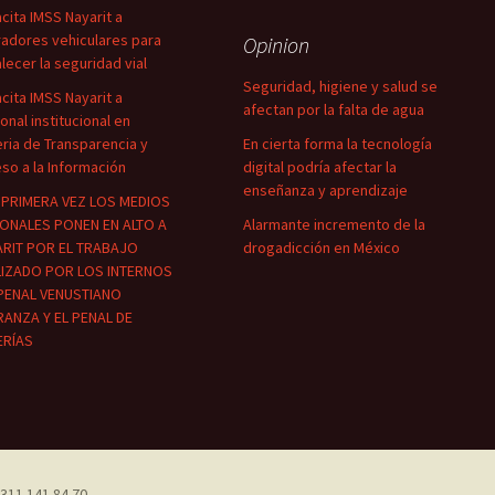
cita IMSS Nayarit a
adores vehiculares para
Opinion
alecer la seguridad vial
Seguridad, higiene y salud se
cita IMSS Nayarit a
afectan por la falta de agua
onal institucional en
ria de Transparencia y
En cierta forma la tecnología
so a la Información
digital podría afectar la
enseñanza y aprendizaje
PRIMERA VEZ LOS MEDIOS
ONALES PONEN EN ALTO A
Alarmante incremento de la
RIT POR EL TRABAJO
drogadicción en México
LIZADO POR LOS INTERNOS
PENAL VENUSTIANO
ANZA Y EL PENAL DE
ERÍAS
311 141 84 70