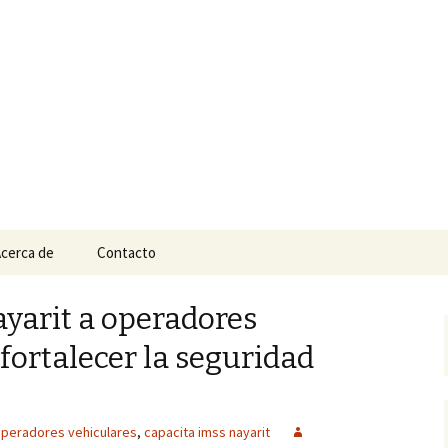
n
e Tepic
cerca de
Contacto
yarit a operadores
fortalecer la seguridad
operadores vehiculares
,
capacita imss nayarit