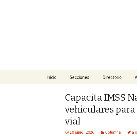
La nueva opción en informació
La Yunta d
Ir
Inicio
Secciones
Directorio
A
al
contenido
Política
Capacita IMSS Na
Policiaca
vehiculares para 
Sociedad
vial
Deportes
10 junio, 2026
Columna
a 