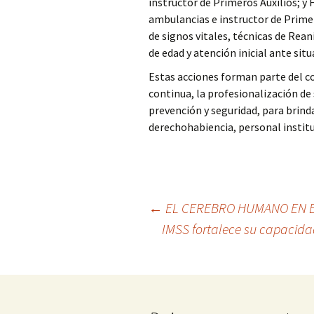
instructor de Primeros Auxilios; y
ambulancias e instructor de Prime
de signos vitales, técnicas de Re
de edad y atención inicial ante sit
Estas acciones forman parte del c
continua, la profesionalización de
prevención y seguridad, para brinda
derechohabiencia, personal institu
Ir
←
EL CEREBRO HUMANO EN 
IMSS fortalece su capacidad
a
la
entrada