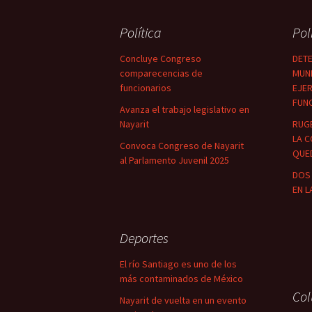
Política
Pol
Concluye Congreso
DETE
comparecencias de
MUNI
funcionarios
EJER
FUN
Avanza el trabajo legislativo en
Nayarit
RUG
LA C
Convoca Congreso de Nayarit
QUED
al Parlamento Juvenil 2025
DOS 
EN L
Deportes
El río Santiago es uno de los
más contaminados de México
Co
Nayarit de vuelta en un evento