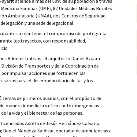
Nayarit atiende a más del 60% de su población a través
e Medicina Familiar (UMF), 82 Unidades Médicas Rurales
ción Ambulatoria (UMAA), dos Centros de Seguridad
ubdelegación y una sede delegacional.
ticipantes a mantener el compromiso de proteger la
urante los trayectos, con responsabilidad,
icio.
icios Administrativos, el arquitecto Daniel Azuara
 División de Transportes y de la Coordinación de
 por impulsar acciones que fortalecen las
sarios para el desempeño diario de las y los
ó temas de primeros auxilios, con el propósito de
r de manera inmediata y eficaz ante emergencias
de la vida y el bienestar de las personas.
s licenciados Adolfo de Jesús Hernández Calvario,
a; Daniel Mendoza Saldivar, operador de ambulancias e