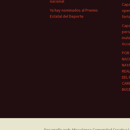
nacional
Capa
Ya hay nominados al Premio
oper
Estatal del Deporte
fort
Capa
pers
mate
Acce
POR 
NACI
NAYA
REA
DEL 
CARR
BUC
Desarrollo web: Miscelanea Comunidad Creativa | 