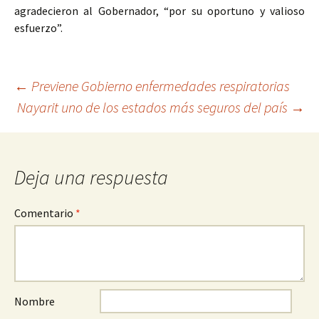
agradecieron al Gobernador, “por su oportuno y valioso
esfuerzo”.
Ir
←
Previene Gobierno enfermedades respiratorias
Nayarit uno de los estados más seguros del país
→
a
la
entrada
Deja una respuesta
Comentario
*
Nombre