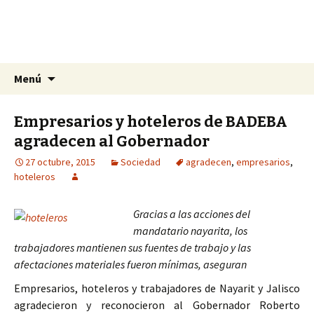
La nueva opción en información
Ir
Buscar:
La Yunta de Tepic
Menú
al
contenido
Empresarios y hoteleros de BADEBA
agradecen al Gobernador
27 octubre, 2015
Sociedad
agradecen
,
empresarios
,
hoteleros
Gracias a las acciones del
mandatario nayarita, los
trabajadores mantienen sus fuentes de trabajo y las
afectaciones materiales fueron mínimas, aseguran
Empresarios, hoteleros y trabajadores de Nayarit y Jalisco
agradecieron y reconocieron al Gobernador Roberto