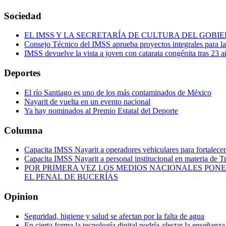
Sociedad
EL IMSS Y LA SECRETARÍA DE CULTURA DEL GOB
Consejo Técnico del IMSS aprueba proyectos integrales para 
IMSS devuelve la vista a joven con catarata congénita tras 23 a
Deportes
El río Santiago es uno de los más contaminados de México
Nayarit de vuelta en un evento nacional
Ya hay nominados al Premio Estatal del Deporte
Columna
Capacita IMSS Nayarit a operadores vehiculares para fortalecer 
Capacita IMSS Nayarit a personal institucional en materia de T
POR PRIMERA VEZ LOS MEDIOS NACIONALES PONE
EL PENAL DE BUCERÍAS
Opinion
Seguridad, higiene y salud se afectan por la falta de agua
En cierta forma la tecnología digital podría afectar la enseñanza