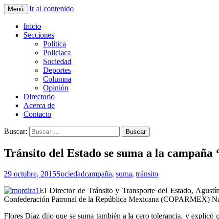
Ir al contenido
Menú
La nueva opción en información
La Yunta de Tepic
Inicio
Secciones
Política
Policiaca
Sociedad
Deportes
Columna
Opinión
Directorio
Acerca de
Contacto
Buscar:
Tránsito del Estado se suma a la campaña 
29 octubre, 2015
Sociedad
campaña
,
suma
,
tránsito
El Director de Tránsito y Transporte del Estado, Agus
Confederación Patronal de la República Mexicana (COPARMEX) Nayar
Flores Díaz dijo que se suma también a la cero tolerancia, y explicó 