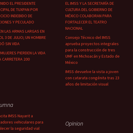
NIDO EL PRESIDENTE
EL IMSS Y LA SECRETARÍA DE
CIPAL DE TUXPAN POR
CULTURA DEL GOBIERNO DE
CICIO INDEBIDO DE
MÉXICO COLABORAN PARA
CIONES Y PECULADO
FORTALECER EL TEATRO
NACIONAL
EN LAS ARMAS LARGAS EN
OL 3 DE JULIO; UN HOMBRE
Consejo Técnico del IMSS
Ó SIN VIDA
aprueba proyectos integrales
para la construcción de tres
MUJERES PIERDEN LA VIDA
UMF en Michoacán y Estado de
A CARRETERA 200
México
IMSS devuelve la vista a joven
con catarata congénita tras 23
años de limitación visual
lumna
cita IMSS Nayarit a
adores vehiculares para
Opinion
alecer la seguridad vial