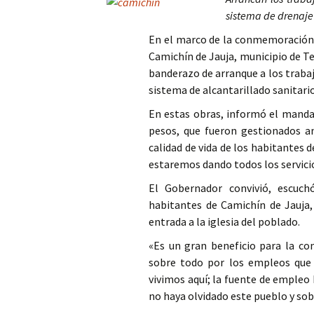
sistema de drenaje
Columna
En el marco de la conmemoración de
Opinión
Camichín de Jauja, municipio de T
banderazo de arranque a los traba
sistema de alcantarillado sanitario
En estas obras, informó el manda
pesos, que fueron gestionados an
calidad de vida de los habitantes d
estaremos dando todos los servicio
El Gobernador convivió, escuc
habitantes de Camichín de Jauja, 
entrada a la iglesia del poblado.
«Es un gran beneficio para la co
sobre todo por los empleos que 
vivimos aquí; la fuente de empleo
no haya olvidado este pueblo y so