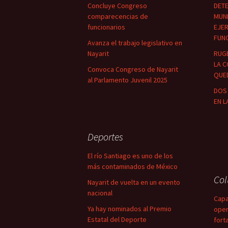
Concluye Congreso
DETE
comparecencias de
MUNI
funcionarios
EJER
FUN
Avanza el trabajo legislativo en
Nayarit
RUG
LA C
Convoca Congreso de Nayarit
QUED
al Parlamento Juvenil 2025
DOS 
EN L
Deportes
El río Santiago es uno de los
más contaminados de México
Co
Nayarit de vuelta en un evento
nacional
Capa
Ya hay nominados al Premio
oper
Estatal del Deporte
fort