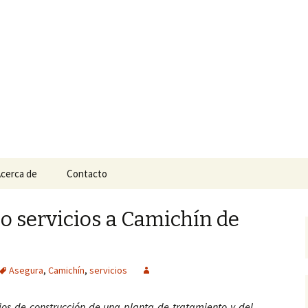
n
e Tepic
cerca de
Contacto
 servicios a Camichín de
Asegura
,
Camichín
,
servicios
jos de construcción de una planta de tratamiento y del