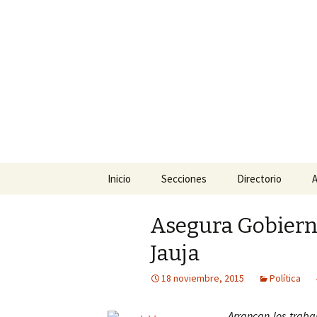
La nueva opción en informació
La Yunta d
Ir
Inicio
Secciones
Directorio
A
al
contenido
Política
Asegura Gobierno
Policiaca
Jauja
Sociedad
18 noviembre, 2015
Política
Deportes
Arrancan los traba