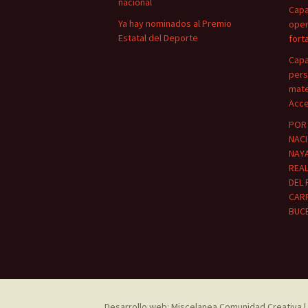
nacional
Capa
Ya hay nominados al Premio
oper
Estatal del Deporte
fort
Capa
pers
mate
Acce
POR 
NACI
NAYA
REA
DEL 
CARR
BUC
Desarrollo web: Miscelanea Comunidad Creativa | 