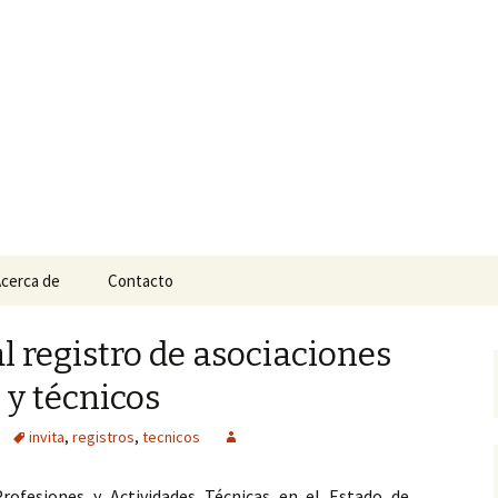
n
e Tepic
cerca de
Contacto
l registro de asociaciones
 y técnicos
invita
,
registros
,
tecnicos
Profesiones y Actividades Técnicas en el Estado de