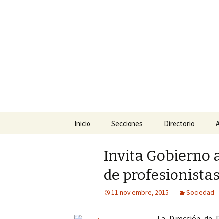
La nueva opción en informació
La Yunta d
Ir
Inicio
Secciones
Directorio
A
al
contenido
Política
Invita Gobierno a
Policiaca
de profesionistas
Sociedad
11 noviembre, 2015
Sociedad
Deportes
La Dirección de 