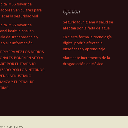
cita IMSS Nayarit a
adores vehiculares para
Opinion
alecer la seguridad vial
Seguridad, higiene y salud se
cita IMSS Nayarit a
afectan por la falta de agua
onal institucional en
ria de Transparencia y
En cierta forma la tecnología
so a la Información
digital podría afectar la
enseñanza y aprendizaje
PRIMERA VEZ LOS MEDIOS
ONALES PONEN EN ALTO A
Alarmante incremento de la
RIT POR EL TRABAJO
drogadicción en México
LIZADO POR LOS INTERNOS
PENAL VENUSTIANO
ANZA Y EL PENAL DE
ERÍAS
311 141 84 70