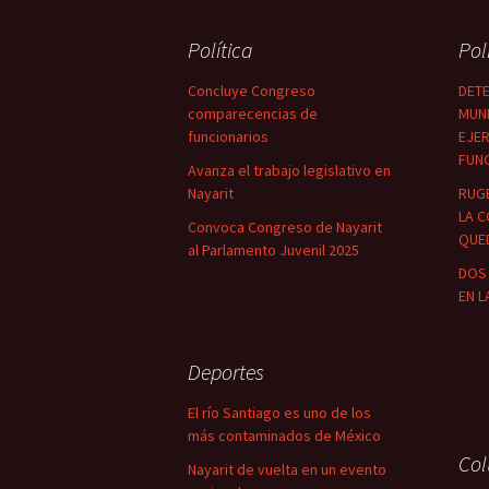
Política
Pol
Concluye Congreso
DETE
comparecencias de
MUNI
funcionarios
EJER
FUN
Avanza el trabajo legislativo en
Nayarit
RUG
LA C
Convoca Congreso de Nayarit
QUED
al Parlamento Juvenil 2025
DOS 
EN L
Deportes
El río Santiago es uno de los
más contaminados de México
Co
Nayarit de vuelta en un evento