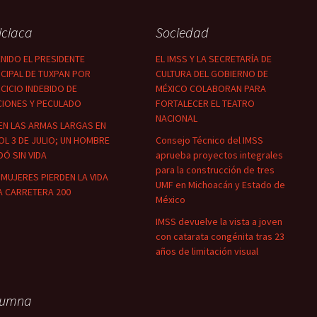
iciaca
Sociedad
NIDO EL PRESIDENTE
EL IMSS Y LA SECRETARÍA DE
CIPAL DE TUXPAN POR
CULTURA DEL GOBIERNO DE
CICIO INDEBIDO DE
MÉXICO COLABORAN PARA
CIONES Y PECULADO
FORTALECER EL TEATRO
NACIONAL
EN LAS ARMAS LARGAS EN
OL 3 DE JULIO; UN HOMBRE
Consejo Técnico del IMSS
Ó SIN VIDA
aprueba proyectos integrales
para la construcción de tres
MUJERES PIERDEN LA VIDA
UMF en Michoacán y Estado de
A CARRETERA 200
México
IMSS devuelve la vista a joven
con catarata congénita tras 23
años de limitación visual
lumna