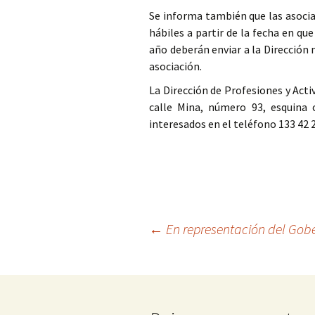
Se informa también que las asocia
hábiles a partir de la fecha en qu
año deberán enviar a la Dirección
asociación.
La Dirección de Profesiones y Acti
calle Mina, número 93, esquina 
interesados en el teléfono 133 42 
Ir
←
En representación del Gob
a
la
entrada