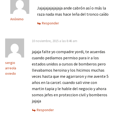
Jajajajajajajaja ande cabrón así o más la
raza nada mas hace leña del tronco caído
Anónimo
Responder
10 noviembre, 2015 a las 8:46 am
jajaja falte yo compadre yordi, te acuerdas
cuando pediamos permiso para ir a los
sergio
estados unidos a cursos de bomberos pero
arreola
llevabamos heroina y los hicimos muchas
oviedo
veces hasta que me agarraron y me avente 5
años en la carcel. cuando sali vine con
martin tapia y le hable del negocio y ahora
somos jefes en proteccion civil y bomberos
jajaja
Responder