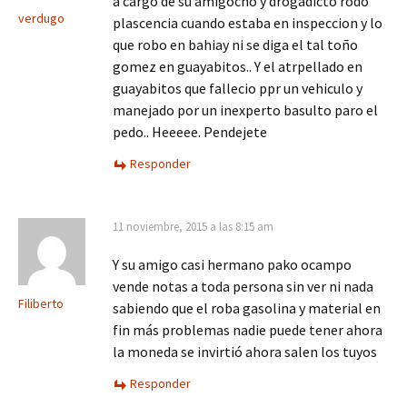
a cargo de su amigocho y drogadicto rodo
verdugo
plascencia cuando estaba en inspeccion y lo
que robo en bahiay ni se diga el tal toño
gomez en guayabitos.. Y el atrpellado en
guayabitos que fallecio ppr un vehiculo y
manejado por un inexperto basulto paro el
pedo.. Heeeee. Pendejete
Responder
11 noviembre, 2015 a las 8:15 am
Y su amigo casi hermano pako ocampo
vende notas a toda persona sin ver ni nada
Filiberto
sabiendo que el roba gasolina y material en
fin más problemas nadie puede tener ahora
la moneda se invirtió ahora salen los tuyos
Responder