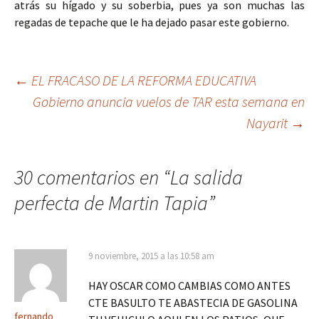
atrás su hígado y su soberbia, pues ya son muchas las
regadas de tepache que le ha dejado pasar este gobierno.
Ir
←
EL FRACASO DE LA REFORMA EDUCATIVA
Gobierno anuncia vuelos de TAR esta semana en
a
Nayarit
→
la
entrada
30 comentarios en “
La salida
perfecta de Martin Tapia
”
9 noviembre, 2015 a las 10:58 am
HAY OSCAR COMO CAMBIAS COMO ANTES
CTE BASULTO TE ABASTECIA DE GASOLINA
fernando