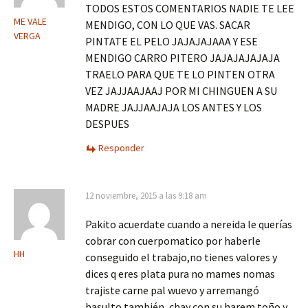
TODOS ESTOS COMENTARIOS NADIE TE LEE
ME VALE
MENDIGO, CON LO QUE VAS. SACAR
VERGA
PINTATE EL PELO JAJAJAJAAA Y ESE
MENDIGO CARRO PITERO JAJAJAJAJAJA
TRAELO PARA QUE TE LO PINTEN OTRA
VEZ JAJJAAJAAJ POR MI CHINGUEN A SU
MADRE JAJJAAJAJA LOS ANTES Y LOS
DESPUES
Responder
12 noviembre, 2015 a las 9:18 am
Pakito acuerdate cuando a nereida le querías
cobrar con cuerpomatico por haberle
HH
conseguido el trabajo,no tienes valores y
dices q eres plata pura no mames nomas
trajiste carne pal wuevo y arremangó
basulto también, chay con su harem,toño y