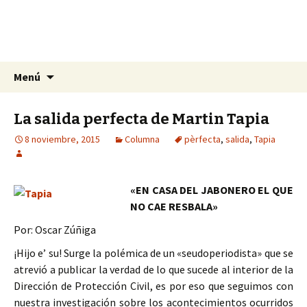
La nueva opción en información
Ir
Buscar:
La Yunta de Tepic
Menú
al
contenido
La salida perfecta de Martin Tapia
8 noviembre, 2015
Columna
pèrfecta
,
salida
,
Tapia
«EN CASA DEL JABONERO EL QUE
NO CAE RESBALA»
Por: Oscar Zúñiga
¡Hijo e’ su! Surge la polémica de un «seudoperiodista» que se
atrevió a publicar la verdad de lo que sucede al interior de la
Dirección de Protección Civil, es por eso que seguimos con
nuestra investigación sobre los acontecimientos ocurridos