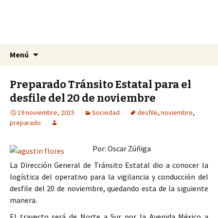
La nueva opción en información
Ir
Buscar:
La Yunta de Tepic
Menú
al
contenido
Preparado Tránsito Estatal para el
desfile del 20 de noviembre
19 noviembre, 2015
Sociedad
desfile
,
noviembre
,
preparado
Por: Oscar Zúñiga
La Dirección General de Tránsito Estatal dio a conocer la
logística del operativo para la vigilancia y conducción del
desfile del 20 de noviembre, quedando esta de la siguiente
manera.
El trayecto será de Norte a Sur por la Avenida México a