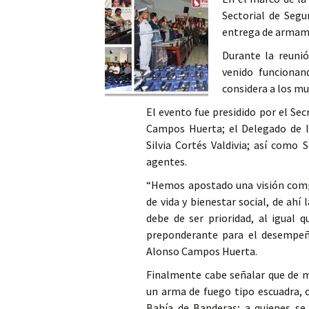
Sectorial de Segur
Columna
entrega de armame
Opinión
Durante la reunió
venido funcionan
considera a los m
El evento fue presidido por el Se
Campos Huerta; el Delegado de 
Silvia Cortés Valdivia; así como
agentes.
“Hemos apostado una visión compr
de vida y bienestar social, de ahí
debe de ser prioridad, al igual
preponderante para el desempeño 
Alonso Campos Huerta.
Finalmente cabe señalar que de 
un arma de fuego tipo escuadra, c
Bahía de Banderas; a quienes se