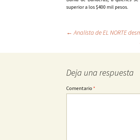
superior a los $400 mil pesos.
Ir
←
Analista de EL NORTE desm
a
la
entrada
Deja una respuesta
Comentario
*