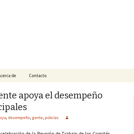
n
e Tepic
cerca de
Contacto
Gente apoya el desempeño
cipales
oya
,
desempeño
,
gente
,
policías
 celebración de la Reunión de Trabajo de los Comités