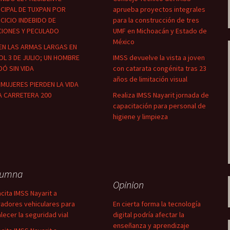
CIPAL DE TUXPAN POR
aprueba proyectos integrales
CICIO INDEBIDO DE
para la construcción de tres
CIONES Y PECULADO
UMF en Michoacán y Estado de
México
EN LAS ARMAS LARGAS EN
OL 3 DE JULIO; UN HOMBRE
IMSS devuelve la vista a joven
Ó SIN VIDA
con catarata congénita tras 23
años de limitación visual
MUJERES PIERDEN LA VIDA
A CARRETERA 200
Realiza IMSS Nayarit jornada de
capacitación para personal de
higiene y limpieza
lumna
Opinion
cita IMSS Nayarit a
adores vehiculares para
En cierta forma la tecnología
alecer la seguridad vial
digital podría afectar la
enseñanza y aprendizaje