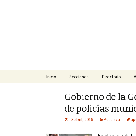
La nueva opción en informació
La Yunta d
Ir
Inicio
Secciones
Directorio
A
al
contenido
Política
Gobierno de la 
Policiaca
de policías muni
Sociedad
13 abril, 2016
Policiaca
ap
Deportes
En el marco de la