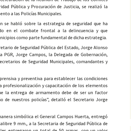
idad Pública y Procuración de Justicia, se realizó la
nto a las Policías Municipales.
n se habló sobre la estrategia de seguridad que ha
do en el combate frontal a la delincuencia y que
unicipios como parte fundamental de dicha estrategia.
cretario de Seguridad Pública del Estado, Jorge Alonso
la PGR, Jorge Campos, la Delegada de Gobernación,
 Secretarios de Seguridad Municipales, comandantes y
ensiva y preventiva para establecer las condiciones
 la profesionalización y capacitación de los elementos
 que la entrega de armamento debe de ser un factor
de nuestros policías”, detalló el Secretario Jorge
manera simbólica el General Campos Huerta, entregó
alibre 9 mm., a la Secretaria de Seguridad Pública de
 les entregaron un total de 50 armas, con un valor