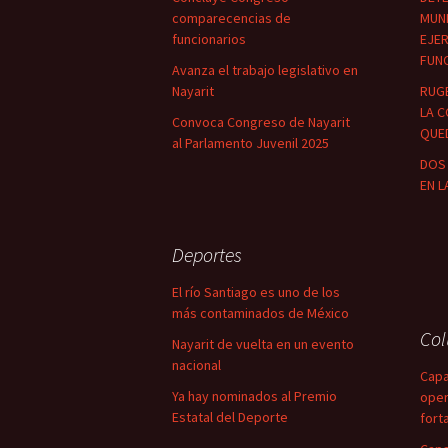
comparecencias de
MUNI
funcionarios
EJER
FUN
Avanza el trabajo legislativo en
Nayarit
RUG
LA C
Convoca Congreso de Nayarit
QUED
al Parlamento Juvenil 2025
DOS 
EN L
Deportes
El río Santiago es uno de los
más contaminados de México
Co
Nayarit de vuelta en un evento
nacional
Capa
Ya hay nominados al Premio
oper
Estatal del Deporte
fort