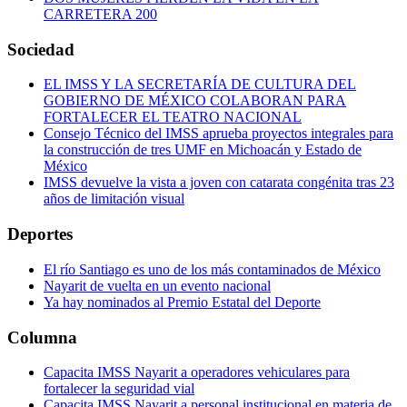
CARRETERA 200
Sociedad
EL IMSS Y LA SECRETARÍA DE CULTURA DEL
GOBIERNO DE MÉXICO COLABORAN PARA
FORTALECER EL TEATRO NACIONAL
Consejo Técnico del IMSS aprueba proyectos integrales para
la construcción de tres UMF en Michoacán y Estado de
México
IMSS devuelve la vista a joven con catarata congénita tras 23
años de limitación visual
Deportes
El río Santiago es uno de los más contaminados de México
Nayarit de vuelta en un evento nacional
Ya hay nominados al Premio Estatal del Deporte
Columna
Capacita IMSS Nayarit a operadores vehiculares para
fortalecer la seguridad vial
Capacita IMSS Nayarit a personal institucional en materia de