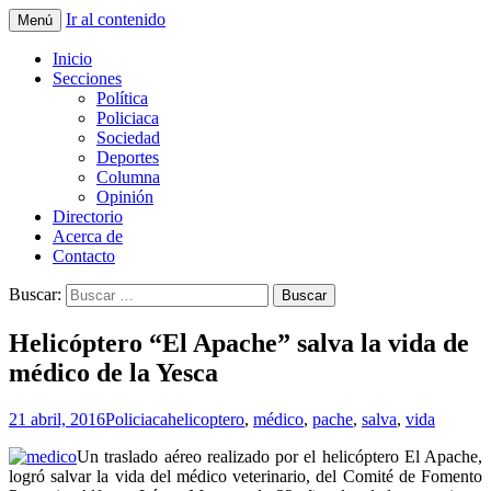
Ir al contenido
Menú
La nueva opción en información
La Yunta de Tepic
Inicio
Secciones
Política
Policiaca
Sociedad
Deportes
Columna
Opinión
Directorio
Acerca de
Contacto
Buscar:
Helicóptero “El Apache” salva la vida de
médico de la Yesca
21 abril, 2016
Policiaca
helicoptero
,
médico
,
pache
,
salva
,
vida
Un traslado aéreo realizado por el helicóptero El Apache,
logró salvar la vida del médico veterinario, del Comité de Fomento