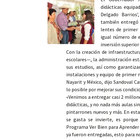
didácticas equipa
Columna
Delgado Barrios’
también entregó ú
Opinión
lentes de primer 
igual número de e
inversión superior 
Con la creación de infraestructu
escolares—, la administración est
sus estudios, así como garantiza
instalaciones y equipo de primer n
Nayarit y México, dijo Sandoval C
lo posible por mejorar sus condicio
«Venimos a entregar casi 2 millon
didácticas, y no nada más aulas sin
pintarrones nuevos y más. En esta
se gasta se invierte, es porqu
Programa Ver Bien para Aprender M
ya fueron entregadas, esto para n