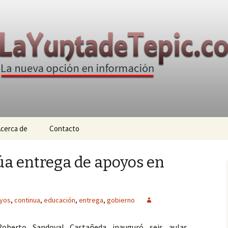
n
e Tepic
cerca de
Contacto
a entrega de apoyos en
yos
,
continua
,
educación
,
entrega
,
gobierno
oberto Sandoval Castañeda inauguró seis aulas