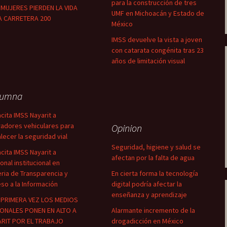
para la construcción de tres
MUJERES PIERDEN LA VIDA
UMF en Michoacán y Estado de
A CARRETERA 200
México
IMSS devuelve la vista a joven
con catarata congénita tras 23
años de limitación visual
lumna
cita IMSS Nayarit a
adores vehiculares para
Opinion
alecer la seguridad vial
Seguridad, higiene y salud se
cita IMSS Nayarit a
afectan por la falta de agua
onal institucional en
ria de Transparencia y
En cierta forma la tecnología
so a la Información
digital podría afectar la
enseñanza y aprendizaje
PRIMERA VEZ LOS MEDIOS
ONALES PONEN EN ALTO A
Alarmante incremento de la
RIT POR EL TRABAJO
drogadicción en México