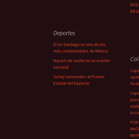
DOS 
EN L
Deportes
El río Santiago es uno de los
más contaminados de México
Co
Nayarit de vuelta en un evento
nacional
Capa
Ya hay nominados al Premio
oper
Estatal del Deporte
fort
Capa
pers
mate
Acce
POR 
NACI
NAYA