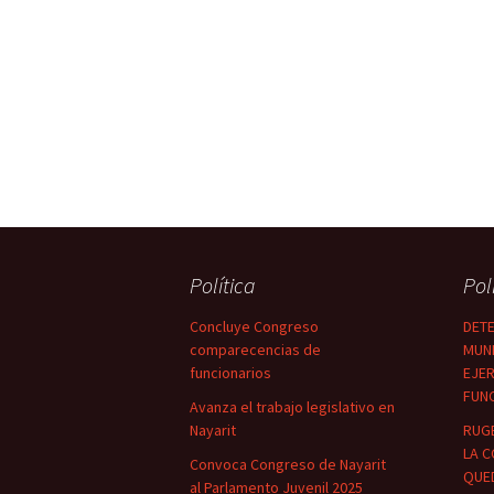
Política
Pol
Concluye Congreso
DETE
comparecencias de
MUNI
funcionarios
EJER
FUN
Avanza el trabajo legislativo en
Nayarit
RUG
LA C
Convoca Congreso de Nayarit
QUED
al Parlamento Juvenil 2025