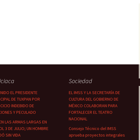
iciaca
Sociedad
NIDO EL PRESIDENTE
EL IMSS Y LA SECRETARÍA DE
CIPAL DE TUXPAN POR
CULTURA DEL GOBIERNO DE
CICIO INDEBIDO DE
MÉXICO COLABORAN PARA
CIONES Y PECULADO
FORTALECER EL TEATRO
NACIONAL
EN LAS ARMAS LARGAS EN
OL 3 DE JULIO; UN HOMBRE
Consejo Técnico del IMSS
Ó SIN VIDA
aprueba proyectos integrales