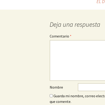
EL D
a
la
entrada
Deja una respuesta
Comentario
*
Nombre
Guarda mi nombre, correo electr
que comente.