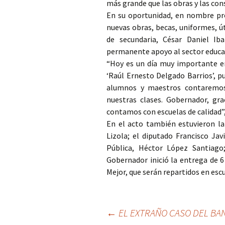
más grande que las obras y las con
En su oportunidad, en nombre pro
nuevas obras, becas, uniformes, út
de secundaria, César Daniel Ib
permanente apoyo al sector educa
“Hoy es un día muy importante en
‘Raúl Ernesto Delgado Barrios’, p
alumnos y maestros contaremos 
nuestras clases. Gobernador, gra
contamos con escuelas de calidad”, 
En el acto también estuvieron la
Lizola; el diputado Francisco Jav
Pública, Héctor López Santiago
Gobernador inició la entrega de 
Mejor, que serán repartidos en escu
Ir
←
EL EXTRAÑO CASO DEL BAN