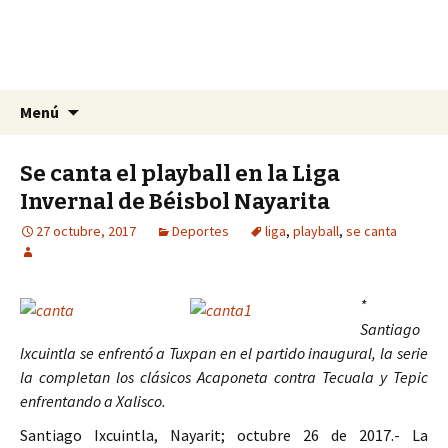
La nueva opción en información
Ir
Buscar:
La Yunta de Tepic
Menú
al
contenido
Se canta el playball en la Liga
Invernal de Béisbol Nayarita
27 octubre, 2017
Deportes
liga
,
playball
,
se canta
*
Santiago
Ixcuintla se enfrentó a Tuxpan en el partido inaugural, la serie
la completan los clásicos Acaponeta contra Tecuala y Tepic
enfrentando a Xalisco.
Santiago Ixcuintla, Nayarit; octubre 26 de 2017.- La