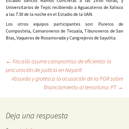
Estadio Santos Ramos Contreras a las 19:00 horas; y
Universitarios de Tepic recibiendo a Aguacateros de Xalisco
a las 7:30 de la noche en el Estadio de la UAN.
Los otros equipos participantes son: Pureros de
Compostela, Camaroneros de Tecuala, Tiburoneros de San
Blas, Vaqueros de Rosamorada y Cangrejeros de Sayulita.
Ir
←
Fiscalía asume compromiso de eficientar la
procuración de justicia en Nayarit
a
Absurda y grotesca la acusación de la PGR sobre
la
financiamiento al terrorismo: PT
→
entrada
Deja una respuesta