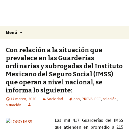
La nueva opción en información
Ir
Buscar:
La Yunta de Tepic
Menú
al
contenido
Con relación a la situación que
prevalece en las Guarderías
ordinarias y subrogadas del Instituto
Mexicano del Seguro Social (IMSS)
que operan a nivel nacional, se
informa lo siguiente:
17 marzo, 2020
Sociedad
con
,
PREVALECE
,
relación
,
situación
Las mil 417 Guarderías del IMSS
que atienden en promedio a 215