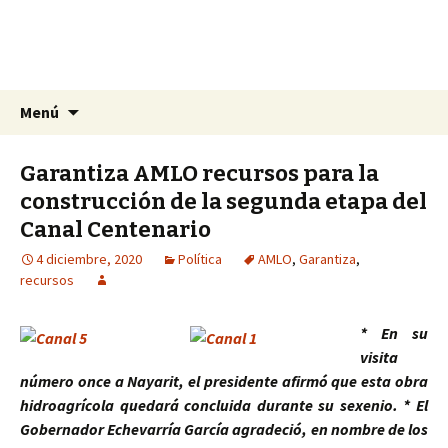
La nueva opción en información
Ir
Buscar:
La Yunta de Tepic
Menú
al
contenido
Garantiza AMLO recursos para la
construcción de la segunda etapa del
Canal Centenario
4 diciembre, 2020
Política
AMLO
,
Garantiza
,
recursos
* En su
visita
número once a Nayarit, el presidente afirmó que esta obra
hidroagrícola quedará concluida durante su sexenio.
* El
Gobernador Echevarría García agradeció, en nombre de los