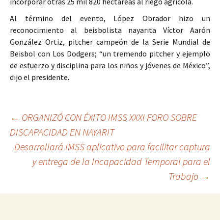
incorporar otras 25 mil 820 hectáreas al riego agrícola.
Al término del evento, López Obrador hizo un
reconocimiento al beisbolista nayarita Víctor Aarón
González Ortiz, pitcher campeón de la Serie Mundial de
Beisbol con Los Dodgers; “un tremendo pitcher y ejemplo
de esfuerzo y disciplina para los niños y jóvenes de México”,
dijo el presidente.
Ir
←
ORGANIZÓ CON ÉXITO IMSS XXXI FORO SOBRE
DISCAPACIDAD EN NAYARIT
a
Desarrollará IMSS aplicativo para facilitar captura
la
y entrega de la Incapacidad Temporal para el
entrada
Trabajo
→