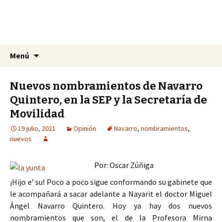
La nueva opción en información
Ir
Buscar:
La Yunta de Tepic
Menú
al
contenido
Nuevos nombramientos de Navarro
Quintero, en la SEP y la Secretaría de
Movilidad
19 julio, 2021
Opinión
Navarro
,
nombramientos
,
nuevos
Por: Oscar Zúñiga
¡Hijo e’ su! Poco a poco sigue conformando su gabinete que
le acompañará a sacar adelante a Nayarit el doctor Miguel
Ángel Navarro Quintero. Hoy ya hay dos nuevos
nombramientos que son, el de la Profesora Mirna