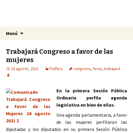
La nueva opción en información
Ir
Buscar:
La Yunta de Tepic
Menú
al
contenido
Trabajará Congreso a favor de las
mujeres
24 agosto, 2021
Política
congreso
,
favor
,
trabajará
En la primera Sesión Pública
Ordinaria perfila agenda
legislativa en bien de ellas.
Una agenda parlamentaria, a favor
de las mujeres perfilaron las
diputadas y los diputados en su primera Sesión Pública