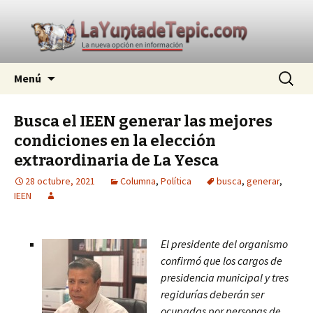
La nueva opción en información
Ir
Buscar:
La Yunta de Tepic
Menú
al
contenido
Busca el IEEN generar las mejores
condiciones en la elección
extraordinaria de La Yesca
28 octubre, 2021
Columna
,
Política
busca
,
generar
,
IEEN
El presidente del organismo
confirmó que los cargos de
presidencia municipal y tres
regidurías deberán ser
ocupadas por personas de