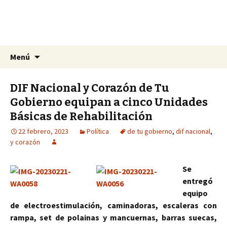
La nueva opción en información
Ir
Buscar:
La Yunta de Tepic
Menú
al
contenido
DIF Nacional y Corazón de Tu
Gobierno equipan a cinco Unidades
Básicas de Rehabilitación
22 febrero, 2023
Política
de tu gobierno
,
dif nacional
,
y corazón
Se
entregó
equipo
de electroestimulación, caminadoras, escaleras con
rampa, set de polainas y mancuernas, barras suecas,