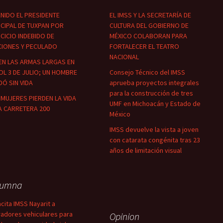
NIDO EL PRESIDENTE
EL IMSS Y LA SECRETARÍA DE
CIPAL DE TUXPAN POR
CULTURA DEL GOBIERNO DE
CICIO INDEBIDO DE
MÉXICO COLABORAN PARA
CIONES Y PECULADO
FORTALECER EL TEATRO
NACIONAL
EN LAS ARMAS LARGAS EN
OL 3 DE JULIO; UN HOMBRE
Consejo Técnico del IMSS
Ó SIN VIDA
aprueba proyectos integrales
para la construcción de tres
MUJERES PIERDEN LA VIDA
UMF en Michoacán y Estado de
A CARRETERA 200
México
IMSS devuelve la vista a joven
con catarata congénita tras 23
años de limitación visual
lumna
cita IMSS Nayarit a
adores vehiculares para
Opinion