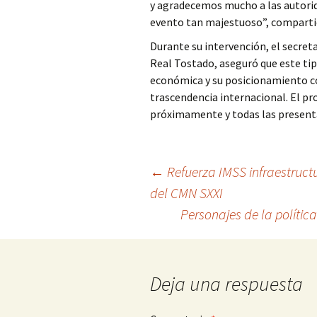
y agradecemos mucho a las autorida
evento tan majestuoso”, comparti
Durante su intervención, el secret
Real Tostado, aseguró que este tip
económica y su posicionamiento co
trascendencia internacional. El pr
próximamente y todas las presentac
Ir
←
Refuerza IMSS infraestruct
del CMN SXXI
a
Personajes de la políti
la
entrada
Deja una respuesta