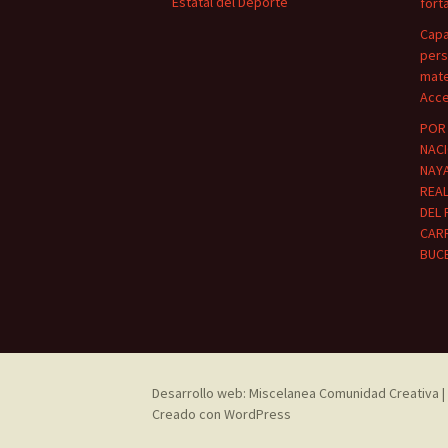
Estatal del Deporte
fort
Capa
pers
mate
Acce
POR 
NACI
NAYA
REA
DEL 
CARR
BUC
Desarrollo web: Miscelanea Comunidad Creativa | 
Creado con WordPress