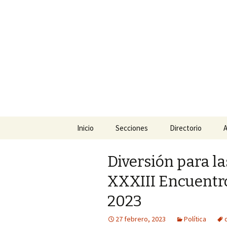
La nueva opción en informació
La Yunta d
Ir
Inicio
Secciones
Directorio
A
al
contenido
Política
Diversión para la
Policiaca
XXXIII Encuentro
Sociedad
2023
Deportes
27 febrero, 2023
Política