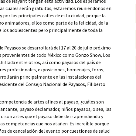
lias de Nayarit tengan esta actividad. Los esperamos
, las cuales serán gratuitas, estaremos reuniéndonos en
 por las principales calles de esta ciudad, porque la
o animadores, ellos como parte de la felicidad, de la
 de los adolescentes pero principalmente de toda la
e Payasos se desarrollará del 17 al 20 de julio próximo
tas provenientes de todo México como Gonzo Show, Los
 Chiflada entre otros, así como payasos del país de
eres profesionales, exposiciones, homenajes, foros,
arrollarán principalmente en las instalaciones del
residente del Consejo Nacional de Payasos, Filiberto
 competencia de artes afines al payaso, ¿cuáles son
cantante, payaso declamador, niños payasos, o sea, las
o son artes que el payaso debe de ir aprendiendo y
 las competencias que nos atañen. Es increíble porque
os de cancelación del evento por cuestiones de salud