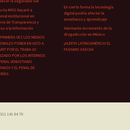
alecer la seguridad vial
En cierta forma la tecnología
cita IMSS Nayarit a
digital podría afectar la
onal institucional en
enseñanza y aprendizaje
ria de Transparencia y
so a la Información
Alarmante incremento de la
drogadicción en México
PRIMERA VEZ LOS MEDIOS
ONALES PONEN EN ALTO A
¡ALERTA LATINOAMÉRICA! EL
RIT POR EL TRABAJO
FASISMO ASECHA
LIZADO POR LOS INTERNOS
PENAL VENUSTIANO
ANZA Y EL PENAL DE
ERÍAS
311 141 84 70