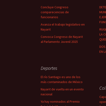
Concluye Congreso
DETE
comparecencias de
MUNI
funcionarios
EJER
FUN
Avanza el trabajo legislativo en
Nayarit
RUG
LA C
Convoca Congreso de Nayarit
QUED
al Parlamento Juvenil 2025
DOS 
EN L
Deportes
El río Santiago es uno de los
más contaminados de México
Co
Nayarit de vuelta en un evento
nacional
Capa
Ya hay nominados al Premio
oper