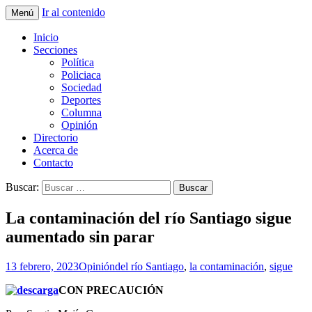
Ir al contenido
Menú
La nueva opción en información
La Yunta de Tepic
Inicio
Secciones
Política
Policiaca
Sociedad
Deportes
Columna
Opinión
Directorio
Acerca de
Contacto
Buscar:
La contaminación del río Santiago sigue
aumentado sin parar
13 febrero, 2023
Opinión
del río Santiago
,
la contaminación
,
sigue
CON PRECAUCIÓN