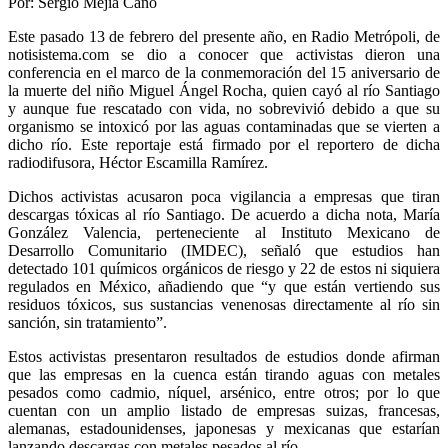
Por: Sergio Mejía Cano
Este pasado 13 de febrero del presente año, en Radio Metrópoli, de
notisistema.com se dio a conocer que activistas dieron una
conferencia en el marco de la conmemoración del 15 aniversario de
la muerte del niño Miguel Ángel Rocha, quien cayó al río Santiago
y aunque fue rescatado con vida, no sobrevivió debido a que su
organismo se intoxicó por las aguas contaminadas que se vierten a
dicho río. Este reportaje está firmado por el reportero de dicha
radiodifusora, Héctor Escamilla Ramírez.
Dichos activistas acusaron poca vigilancia a empresas que tiran
descargas tóxicas al río Santiago. De acuerdo a dicha nota, María
González Valencia, perteneciente al Instituto Mexicano de
Desarrollo Comunitario (IMDEC), señaló que estudios han
detectado 101 químicos orgánicos de riesgo y 22 de estos ni siquiera
regulados en México, añadiendo que “y que están vertiendo sus
residuos tóxicos, sus sustancias venenosas directamente al río sin
sanción, sin tratamiento”.
Estos activistas presentaron resultados de estudios donde afirman
que las empresas en la cuenca están tirando aguas con metales
pesados como cadmio, níquel, arsénico, entre otros; por lo que
cuentan con un amplio listado de empresas suizas, francesas,
alemanas, estadounidenses, japonesas y mexicanas que estarían
lanzando descargas con metales pesados al río.