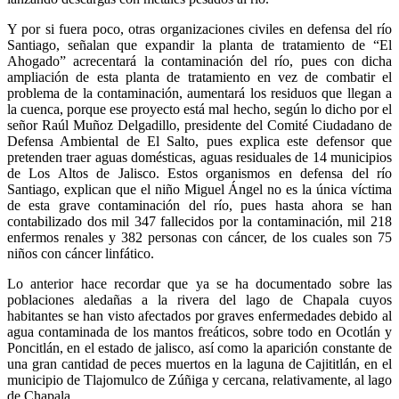
Y por si fuera poco, otras organizaciones civiles en defensa del río
Santiago, señalan que expandir la planta de tratamiento de “El
Ahogado” acrecentará la contaminación del río, pues con dicha
ampliación de esta planta de tratamiento en vez de combatir el
problema de la contaminación, aumentará los residuos que llegan a
la cuenca, porque ese proyecto está mal hecho, según lo dicho por el
señor Raúl Muñoz Delgadillo, presidente del Comité Ciudadano de
Defensa Ambiental de El Salto, pues explica este defensor que
pretenden traer aguas domésticas, aguas residuales de 14 municipios
de Los Altos de Jalisco. Estos organismos en defensa del río
Santiago, explican que el niño Miguel Ángel no es la única víctima
de esta grave contaminación del río, pues hasta ahora se han
contabilizado dos mil 347 fallecidos por la contaminación, mil 218
enfermos renales y 382 personas con cáncer, de los cuales son 75
niños con cáncer linfático.
Lo anterior hace recordar que ya se ha documentado sobre las
poblaciones aledañas a la rivera del lago de Chapala cuyos
habitantes se han visto afectados por graves enfermedades debido al
agua contaminada de los mantos freáticos, sobre todo en Ocotlán y
Poncitlán, en el estado de jalisco, así como la aparición constante de
una gran cantidad de peces muertos en la laguna de Cajititlán, en el
municipio de Tlajomulco de Zúñiga y cercana, relativamente, al lago
de Chapala.