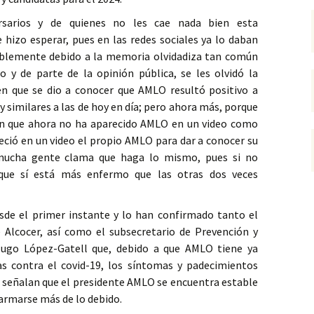
rsarios y de quienes no les cae nada bien esta
e hizo esperar, pues en las redes sociales ya lo daban
iblemente debido a la memoria olvidadiza tan común
o y de parte de la opinión pública, se les olvidó la
en que se dio a conocer que AMLO resultó positivo a
 similares a las de hoy en día; pero ahora más, porque
en que ahora no ha aparecido AMLO en un video como
reció en un video el propio AMLO para dar a conocer su
 mucha gente clama que haga lo mismo, pues si no
 que sí está más enfermo que las otras dos veces
de el primer instante y lo han confirmado tanto el
e Alcocer, así como el subsecretario de Prevención y
Hugo López-Gatell que, debido a que AMLO tiene ya
s contra el covid-19, los síntomas y padecimientos
ue señalan que el presidente AMLO se encuentra estable
larmarse más de lo debido.