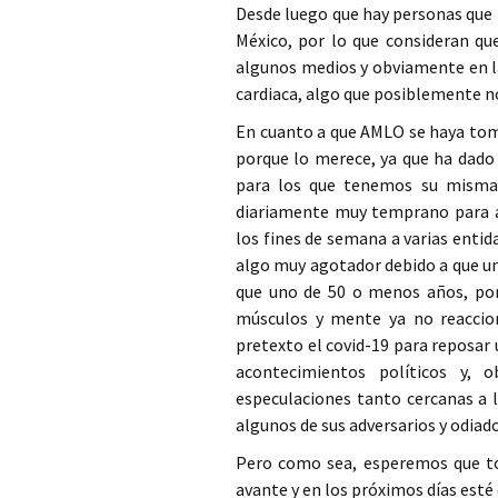
Desde luego que hay personas que p
México, por lo que consideran qu
algunos medios y obviamente en la
cardiaca, algo que posiblemente n
En cuanto a que AMLO se haya toma
porque lo merece, ya que ha dado
para los que tenemos su misma 
diariamente muy temprano para at
los fines de semana a varias enti
algo muy agotador debido a que un
que uno de 50 o menos años, por
músculos y mente ya no reaccio
pretexto el covid-19 para reposar u
acontecimientos políticos y, 
especulaciones tanto cercanas a l
algunos de sus adversarios y odiado
Pero como sea, esperemos que tod
avante y en los próximos días esté