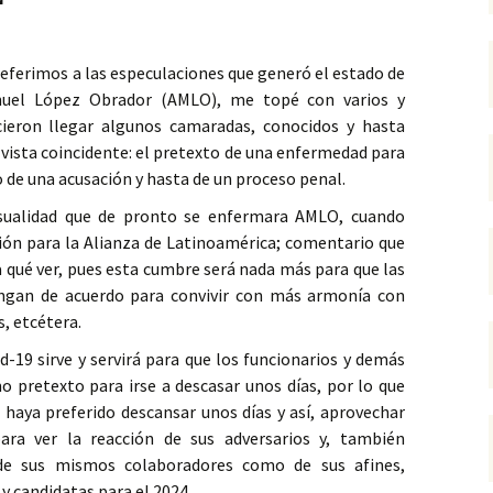
referimos a las especulaciones que generó el estado de
nuel López Obrador (AMLO), me topé con varios y
ieron llegar algunos camaradas, conocidos y hasta
 vista coincidente: el pretexto de una enfermedad para
o de una acusación y hasta de un proceso penal.
asualidad que de pronto se enfermara AMLO, cuando
nión para la Alianza de Latinoamérica; comentario que
a qué ver, pues esta cumbre será nada más para que las
ngan de acuerdo para convivir con más armonía con
, etcétera.
d-19 sirve y servirá para que los funcionarios y demás
 pretexto para irse a descasar unos días, por lo que
O haya preferido descansar unos días y así, aprovechar
para ver la reacción de sus adversarios y, también
de sus mismos colaboradores como de sus afines,
y candidatas para el 2024.