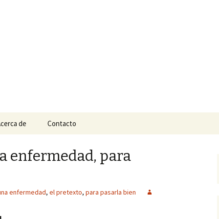
n
e Tepic
cerca de
Contacto
na enfermedad, para
una enfermedad
,
el pretexto
,
para pasarla bien
N