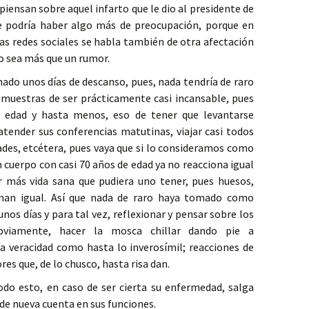
iensan sobre aquel infarto que le dio al presidente de
e podría haber algo más de preocupación, porque en
s redes sociales se habla también de otra afectación
o sea más que un rumor.
do unos días de descanso, pues, nada tendría de raro
 muestras de ser prácticamente casi incansable, pues
edad y hasta menos, eso de tener que levantarse
ender sus conferencias matutinas, viajar casi todos
dades, etcétera, pues vaya que si lo consideramos como
 cuerpo con casi 70 años de edad ya no reacciona igual
 más vida sana que pudiera uno tener, pues huesos,
nan igual. Así que nada de raro haya tomado como
nos días y para tal vez, reflexionar y pensar sobre los
obviamente, hacer la mosca chillar dando pie a
a veracidad como hasta lo inverosímil; reacciones de
res que, de lo chusco, hasta risa dan.
o esto, en caso de ser cierta su enfermedad, salga
 de nueva cuenta en sus funciones.