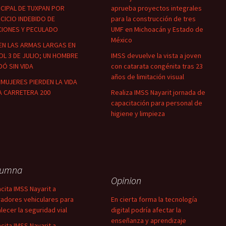
CIPAL DE TUXPAN POR
aprueba proyectos integrales
CICIO INDEBIDO DE
para la construcción de tres
CIONES Y PECULADO
UMF en Michoacán y Estado de
México
EN LAS ARMAS LARGAS EN
OL 3 DE JULIO; UN HOMBRE
IMSS devuelve la vista a joven
Ó SIN VIDA
con catarata congénita tras 23
años de limitación visual
MUJERES PIERDEN LA VIDA
A CARRETERA 200
Realiza IMSS Nayarit jornada de
capacitación para personal de
higiene y limpieza
lumna
Opinion
cita IMSS Nayarit a
adores vehiculares para
En cierta forma la tecnología
alecer la seguridad vial
digital podría afectar la
enseñanza y aprendizaje
cita IMSS Nayarit a