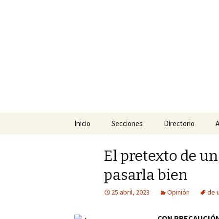
La nueva opción en informació
La Yunta d
Ir
Inicio
Secciones
Directorio
A
al
contenido
Política
El pretexto de u
Policiaca
pasarla bien
Sociedad
25 abril, 2023
Opinión
de 
Deportes
CON PRECAUCIÓ