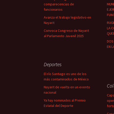
comparecencias de
MUNI
funcionarios
EJER
FUN
Avanza el trabajo legislativo en
Nayarit
RUG
LA C
Convoca Congreso de Nayarit
QUED
al Parlamento Juvenil 2025
DOS 
EN L
Deportes
El río Santiago es uno de los
más contaminados de México
Co
Nayarit de vuelta en un evento
nacional
Capa
Ya hay nominados al Premio
oper
Estatal del Deporte
fort
Capa