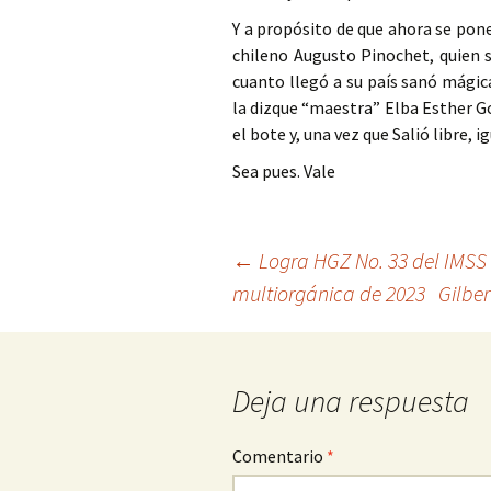
Y a propósito de que ahora se pon
chileno Augusto Pinochet, quien
cuanto llegó a su país sanó mágic
la dizque “maestra” Elba Esther Go
el bote y, una vez que Salió libre, i
Sea pues. Vale
Ir
←
Logra HGZ No. 33 del IMSS
multiorgánica de 2023
Gilber
a
la
entrada
Deja una respuesta
Comentario
*