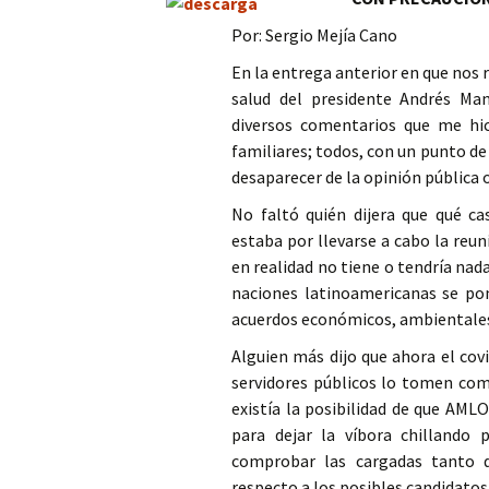
Columna
Por: Sergio Mejía Cano
En la entrega anterior en que nos 
Opinión
salud del presidente Andrés Ma
diversos comentarios que me hic
familiares; todos, con un punto de
desaparecer de la opinión pública 
No faltó quién dijera que qué c
estaba por llevarse a cabo la reu
en realidad no tiene o tendría nad
naciones latinoamericanas se po
acuerdos económicos, ambientales
Alguien más dijo que ahora el covi
servidores públicos lo tomen como
existía la posibilidad de que AML
para dejar la víbora chillando 
comprobar las cargadas tanto 
respecto a los posibles candidatos 