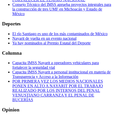
Consejo Técnico del IMSS aprueba proyectos integrales para
la construcción de tres UMF en Michoacán y Estado de
México
Deportes
El río Santiago es uno de los más contaminados de México
Nayarit de vuelta en un evento nacional
Ya hay nominados al Premio Estatal del Deporte
Columna
Capacita IMSS Nayarit a operadores vehiculares para
fortalecer la seguridad vial
Capacita IMSS Nayarit a personal institucional en materia de
Transparencia y Acceso a la Información
POR PRIMERA VEZ LOS MEDIOS NACIONALES
PONEN EN ALTO A NAYARIT POR EL TRABAJO
REALIZADO POR LOS INTERNOS DEL PENAL
VENUSTIANO CARRANZA Y EL PENAL DE
BUCERÍAS
Opinion