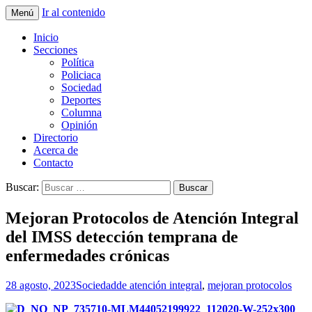
Ir al contenido
Menú
La nueva opción en información
La Yunta de Tepic
Inicio
Secciones
Política
Policiaca
Sociedad
Deportes
Columna
Opinión
Directorio
Acerca de
Contacto
Buscar:
Mejoran Protocolos de Atención Integral
del IMSS detección temprana de
enfermedades crónicas
28 agosto, 2023
Sociedad
de atención integral
,
mejoran protocolos