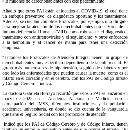
4.8 millones de derechohabientes con este padecimiento.
Añadió que otros PAI están enfocados al COVID-19, el cual tiene
un enfoque preventivo, de diagnóstico oportuno y los tratamientos.
Además, se cuentan con otros Protocolos, por ejemplo, uno dirigido
para mejorar la atención de los derechohabientes con el Virus de la
Inmunodeficiencia Humana (VIH) como robustecer el diagnóstico,
tratamiento con antirretrovirales y el seguimiento; y otros enfocados
a la hemofilia y al cáncer de mama para tener una detección
temprana.
“Entonces los Protocolos de Atención Integral tienen un grupo de
derechohabientes muy específico dependiendo de la enfermedad. El
grupo más numeroso es de hipertensión, seguido de diabetes y por
otro lado las enfermedades que pueden causar la muerte, como es el
infarto en el corazón y en el cerebro, con los PAI de Código Infarto
y Código Cerebro”, indicó.
La doctora Gabriela Borrayo recordó que estos 5 PAI se lanzaron en
marzo de 2022 en la Academia Nacional de Medicina con la
participación del IMSS, diferentes instituciones y la población
académica universitaria, en donde se dio cuenta de la vanguardia
que tiene el Seguro Social con los protocolos de atención.
Indicó que los PAI de Código Cerebro y de Código Infarto, tienen
también un enfoque preventivo antes de que ocurra el infarto. “El