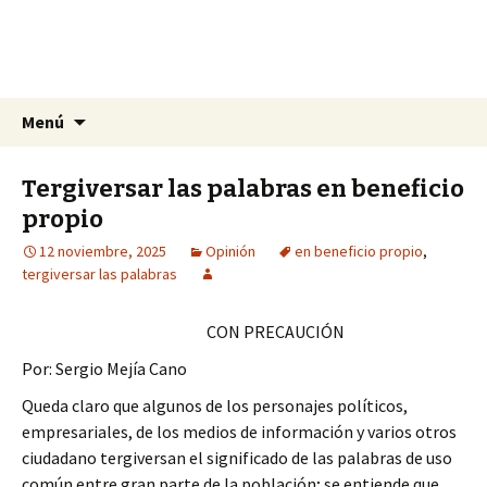
La nueva opción en información
Ir
Buscar:
La Yunta de Tepic
Menú
al
contenido
Tergiversar las palabras en beneficio
propio
12 noviembre, 2025
Opinión
en beneficio propio
,
tergiversar las palabras
CON PRECAUCIÓN
Por: Sergio Mejía Cano
Queda claro que algunos de los personajes políticos,
empresariales, de los medios de información y varios otros
ciudadano tergiversan el significado de las palabras de uso
común entre gran parte de la población; se entiende que,