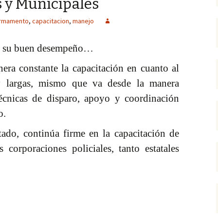
s y Municipales
rmamento
,
capacitacion
,
manejo
ar su buen desempeño…
era constante la capacitación en cuanto al
y largas, mismo que va desde la manera
técnicas de disparo, apoyo y coordinación
o.
tado, continúa firme en la capacitación de
s corporaciones policiales, tanto estatales
amento capacitan a Policías Estatales y Municipales