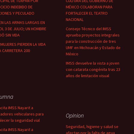
CIPAL DE TUXPAN POR
CULTURA DEL GOBIERNO DE
CICIO INDEBIDO DE
MÉXICO COLABORAN PARA
CIONES Y PECULADO
FORTALECER EL TEATRO
NACIONAL
EN LAS ARMAS LARGAS EN
OL 3 DE JULIO; UN HOMBRE
Consejo Técnico del IMSS
Ó SIN VIDA
aprueba proyectos integrales
para la construcción de tres
MUJERES PIERDEN LA VIDA
UMF en Michoacán y Estado de
A CARRETERA 200
México
IMSS devuelve la vista a joven
con catarata congénita tras 23
años de limitación visual
lumna
cita IMSS Nayarit a
adores vehiculares para
Opinion
alecer la seguridad vial
Seguridad, higiene y salud se
cita IMSS Nayarit a
afectan por la falta de agua