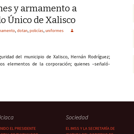
mes y armamento a
do Único de Xalisco
mamento
,
dotan
,
policías
,
uniformes
eguridad del municipio de Xalisco, Hernán Rodríguez;
los elementos de la corporación; quienes –señaló-
y armamento a Policías del Mando Único de Xalisco
iciaca
Sociedad
NIDO EL PRESIDENTE
EL IMSS Y LA SECRETARÍA DE