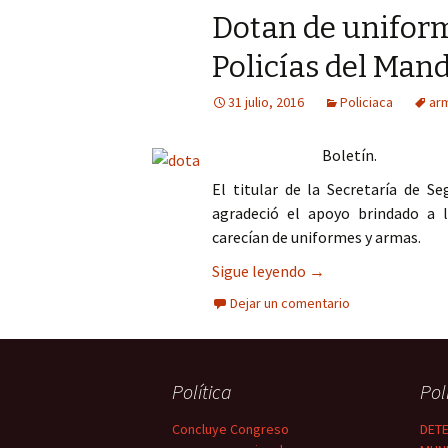
Dotan de unifor
Policías del Man
31 julio, 2016
Policiaca
ar
Boletín.
El titular de la Secretaría de S
agradeció el apoyo brindado a 
carecían de uniformes y armas.
Dotan de uniformes 
Sigue leyendo
→
Dejar un comentario
Política
Pol
Concluye Congreso
DETE