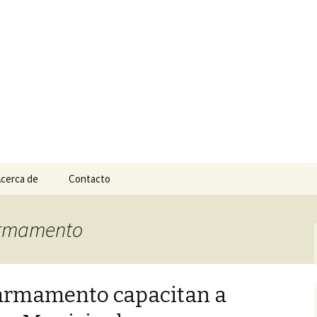
n
e Tepic
cerca de
Contacto
 armamento
 armamento capacitan a