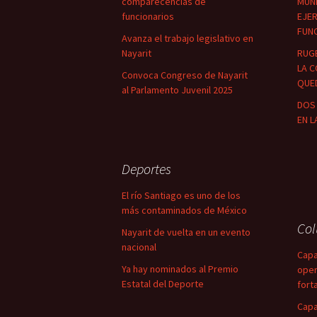
comparecencias de
MUNI
funcionarios
EJER
FUN
Avanza el trabajo legislativo en
Nayarit
RUG
LA C
Convoca Congreso de Nayarit
QUED
al Parlamento Juvenil 2025
DOS 
EN L
Deportes
El río Santiago es uno de los
más contaminados de México
Co
Nayarit de vuelta en un evento
nacional
Capa
Ya hay nominados al Premio
oper
Estatal del Deporte
fort
Capa