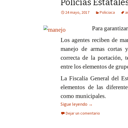
Policías Estatale
Columna
24 mayo, 2017
Policiaca
a
Opinión
Para garantiz
Los agentes reciben de man
manejo de armas cortas 
correcta de la portación, 
entre los elementos de grup
La Fiscalía General del Es
elementos de las diferente
como municipales.
En el manejo de arm
Sigue leyendo
→
Dejar un comentario