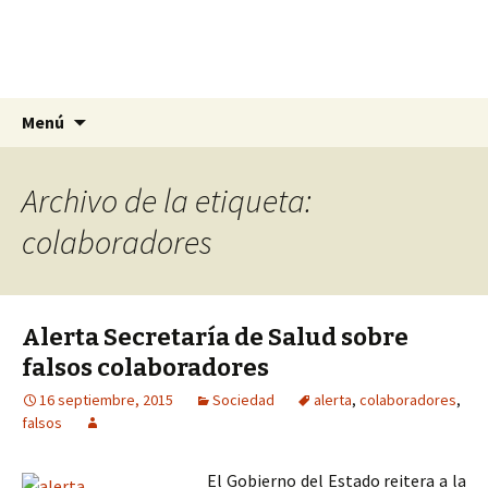
La nueva opción en información
Ir
Buscar:
La Yunta de Tepic
Menú
al
contenido
Archivo de la etiqueta:
colaboradores
Alerta Secretaría de Salud sobre
falsos colaboradores
16 septiembre, 2015
Sociedad
alerta
,
colaboradores
,
falsos
El Gobierno del Estado reitera a la