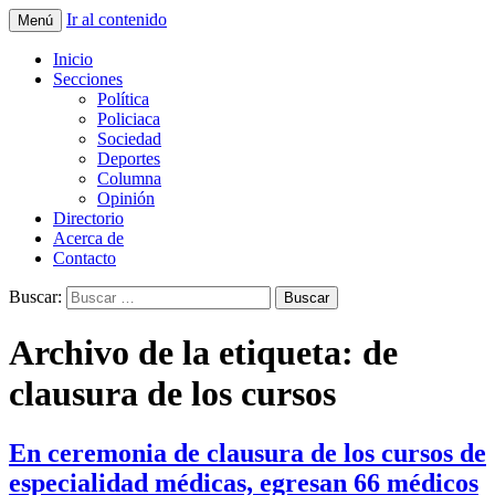
Ir al contenido
Menú
La nueva opción en información
La Yunta de Tepic
Inicio
Secciones
Política
Policiaca
Sociedad
Deportes
Columna
Opinión
Directorio
Acerca de
Contacto
Buscar:
Archivo de la etiqueta: de
clausura de los cursos
En ceremonia de clausura de los cursos de
especialidad médicas, egresan 66 médicos