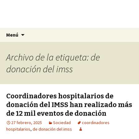
La nueva opción en información
Ir
Buscar:
La Yunta de Tepic
Menú
al
contenido
Archivo de la etiqueta: de
donación del imss
Coordinadores hospitalarios de
donación del IMSS han realizado más
de 12 mil eventos de donación
27 febrero, 2025
Sociedad
coordinadores
hospitalarios
,
de donación del imss