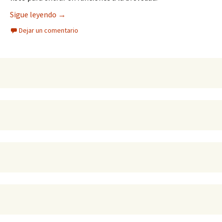
Supervisan nueva sala de hemodinamia próxima a
Sigue leyendo
→
Dejar un comentario