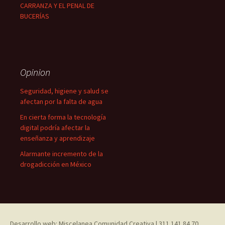
CARRANZA Y EL PENAL DE
BUCERÍAS
Opinion
Seguridad, higiene y salud se
afectan por la falta de agua
En cierta forma la tecnología
digital podría afectar la
enseñanza y aprendizaje
Alarmante incremento de la
drogadicción en México
Desarrollo web: Miscelanea Comunidad Creativa | 311 141 84 70