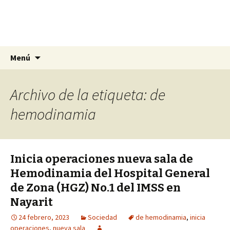
La nueva opción en información
Ir
Buscar:
La Yunta de Tepic
Menú
al
contenido
Archivo de la etiqueta: de
hemodinamia
Inicia operaciones nueva sala de
Hemodinamia del Hospital General
de Zona (HGZ) No.1 del IMSS en
Nayarit
24 febrero, 2023
Sociedad
de hemodinamia
,
inicia
operaciones
,
nueva sala