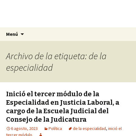
La nueva opción en información
Ir
Buscar:
La Yunta de Tepic
Menú
al
contenido
Archivo de la etiqueta: de la
especialidad
Inició el tercer módulo de la
Especialidad en Justicia Laboral, a
cargo de la Escuela Judicial del
Consejo de la Judicatura
6 agosto, 2023
Política
de la especialidad
,
inició el
tercer módulo