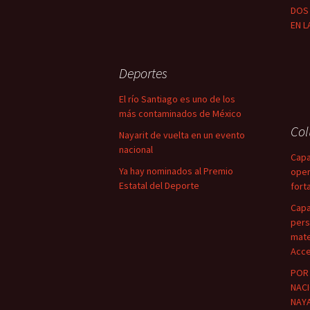
DOS 
EN L
Deportes
El río Santiago es uno de los
más contaminados de México
Co
Nayarit de vuelta en un evento
nacional
Capa
Ya hay nominados al Premio
oper
Estatal del Deporte
fort
Capa
pers
mate
Acce
POR 
NACI
NAYA