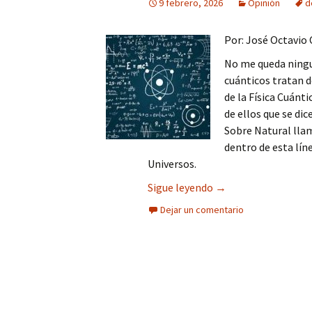
9 febrero, 2026
Opinión
d
Columna
Por: José Octavi
Opinión
No me queda ningun
cuánticos tratan d
de la Física Cuánti
de ellos que se dic
Sobre Natural llam
dentro de esta líne
Universos.
LA ARITMÉTICA CUÁN
Sigue leyendo
→
Dejar un comentario