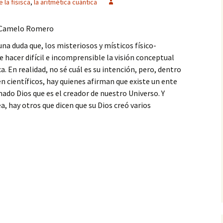
e la físisca
,
la aritmética cuántica
o Camelo Romero
a duda que, los misteriosos y místicos físico-
e hacer difícil e incomprensible la visión conceptual
ca. En realidad, no sé cuál es su intención, pero, dentro
en científicos, hay quienes afirman que existe un ente
ado Dios que es el creador de nuestro Universo. Y
a, hay otros que dicen que su Dios creó varios
TICA DE LA FÍSICA