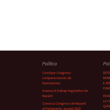
Política
Pol
Concluye Congreso
DETE
comparecencias de
MUNI
funcionarios
EJER
FUN
Avanza el trabajo legislativo en
Nayarit
RUG
LA C
Convoca Congreso de Nayarit
QUED
al Parlamento Juvenil 2025