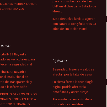
para la construcción de tres
MUJERES PIERDEN LA VIDA
UMF en Michoacán y Estado de
A CARRETERA 200
México
IMSS devuelve la vista a joven
con catarata congénita tras 23
años de limitación visual
lumna
cita IMSS Nayarit a
adores vehiculares para
Opinion
alecer la seguridad vial
Seguridad, higiene y salud se
cita IMSS Nayarit a
afectan por la falta de agua
onal institucional en
ria de Transparencia y
En cierta forma la tecnología
so a la Información
digital podría afectar la
enseñanza y aprendizaje
PRIMERA VEZ LOS MEDIOS
ONALES PONEN EN ALTO A
Alarmante incremento de la
RIT POR EL TRABAJO
drogadicción en México