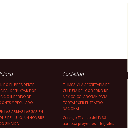
iciaca
Sociedad
NIDO EL PRESIDENTE
EL IMSS Y LA SECRETARÍA DE
CIPAL DE TUXPAN POR
CULTURA DEL GOBIERNO DE
CICIO INDEBIDO DE
MÉXICO COLABORAN PARA
CIONES Y PECULADO
FORTALECER EL TEATRO
NACIONAL
EN LAS ARMAS LARGAS EN
OL 3 DE JULIO; UN HOMBRE
Consejo Técnico del IMSS
Ó SIN VIDA
aprueba proyectos integrales