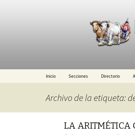
La nueva opción en informació
La Yunta d
Ir
Inicio
Secciones
Directorio
A
al
contenido
Política
Archivo de la etiqueta: de
Policiaca
Sociedad
LA ARITMÉTICA 
Deportes