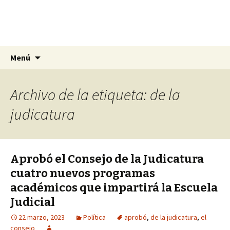
La nueva opción en información
Ir
Buscar:
La Yunta de Tepic
Menú
al
contenido
Archivo de la etiqueta: de la
judicatura
Aprobó el Consejo de la Judicatura
cuatro nuevos programas
académicos que impartirá la Escuela
Judicial
22 marzo, 2023
Política
aprobó
,
de la judicatura
,
el
consejo