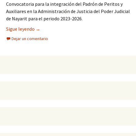
Convocatoria para la integración del Padrón de Peritos y
Auxiliares en la Administración de Justicia del Poder Judicial
de Nayarit para el periodo 2023-2026.
Sesionó el Consejo de la Judicatura del Poder Jud
Sigue leyendo
→
Dejar un comentario