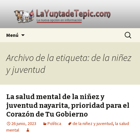
La nueva opción en información
Ir
Buscar:
La Yunta de Tepic
Menú
al
contenido
Archivo de la etiqueta: de la niñez
y juventud
La salud mental de la niñez y
juventud nayarita, prioridad para el
Corazón de Tu Gobierno
26 junio, 2023
Política
de la niñez y juventud
,
la salud
mental