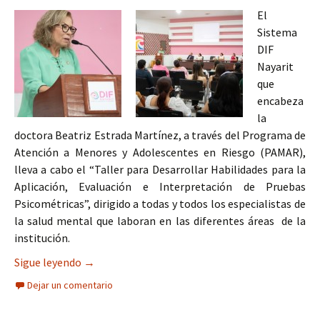
El
Sistema
DIF
Nayarit
que
encabeza
la
doctora Beatriz Estrada Martínez, a través del Programa de
Atención a Menores y Adolescentes en Riesgo (PAMAR),
lleva a cabo el “Taller para Desarrollar Habilidades para la
Aplicación, Evaluación e Interpretación de Pruebas
Psicométricas”, dirigido a todas y todos los especialistas de
la salud mental que laboran en las diferentes áreas de la
institución.
La salud mental de la niñez y juventud nayarita, 
Sigue leyendo
→
Dejar un comentario