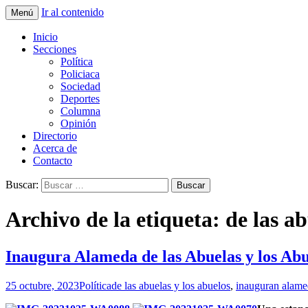
Ir al contenido
Menú
La nueva opción en información
La Yunta de Tepic
Inicio
Secciones
Política
Policiaca
Sociedad
Deportes
Columna
Opinión
Directorio
Acerca de
Contacto
Buscar:
Archivo de la etiqueta: de las ab
Inaugura Alameda de las Abuelas y los Ab
25 octubre, 2023
Política
de las abuelas y los abuelos
,
inauguran alame