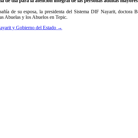
ia de día para la atención integral de las personas adultas mayores
ía de su esposa, la presidenta del Sistema DIF Nayarit, doctora Bea
as Abuelas y los Abuelos en Tepic.
ayarit y Gobierno del Estado
→