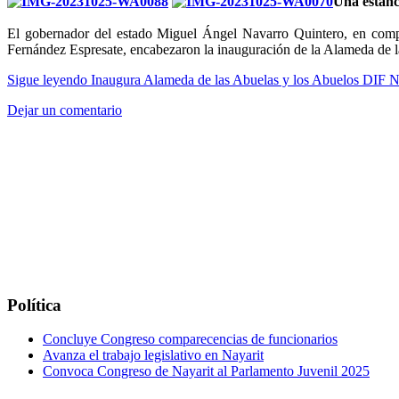
Una estanc
El gobernador del estado Miguel Ángel Navarro Quintero, en compañ
Fernández Espresate, encabezaron la inauguración de la Alameda de l
Sigue leyendo
Inaugura Alameda de las Abuelas y los Abuelos DIF N
Dejar un comentario
Política
Concluye Congreso comparecencias de funcionarios
Avanza el trabajo legislativo en Nayarit
Convoca Congreso de Nayarit al Parlamento Juvenil 2025