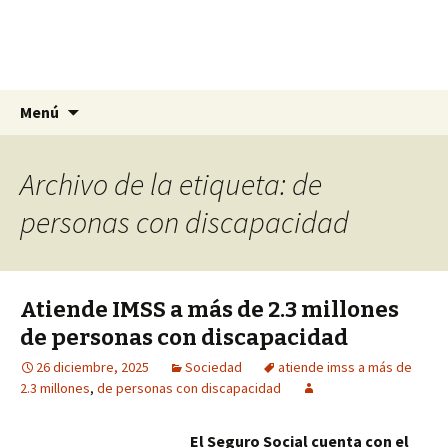
La nueva opción en información
Ir
Buscar:
La Yunta de Tepic
Menú
al
contenido
Archivo de la etiqueta: de
personas con discapacidad
Atiende IMSS a más de 2.3 millones
de personas con discapacidad
26 diciembre, 2025
Sociedad
atiende imss a más de
2.3 millones
,
de personas con discapacidad
El Seguro Social cuenta con el