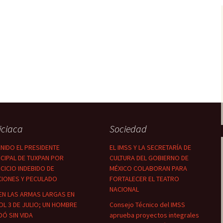
iciaca
Sociedad
NIDO EL PRESIDENTE
EL IMSS Y LA SECRETARÍA DE
CIPAL DE TUXPAN POR
CULTURA DEL GOBIERNO DE
CICIO INDEBIDO DE
MÉXICO COLABORAN PARA
CIONES Y PECULADO
FORTALECER EL TEATRO
NACIONAL
EN LAS ARMAS LARGAS EN
OL 3 DE JULIO; UN HOMBRE
Consejo Técnico del IMSS
Ó SIN VIDA
aprueba proyectos integrales