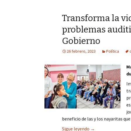
Transforma la vi
problemas auditi
Gobierno
26 febrero, 2023
Política
M
du
Im
tr
pr
es
jo
beneficio de las y los nayaritas que
Transforma la vida 
Sigue leyendo
→