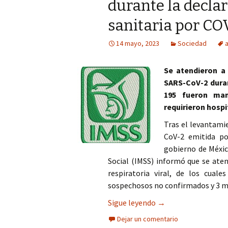
durante la decla
sanitaria por CO
14 mayo, 2023
Sociedad
a
Se atendieron a
SARS-CoV-2 duran
195 fueron man
requirieron hospi
Tras el levantamie
CoV-2 emitida po
gobierno de Méxic
Social (IMSS) informó que se ate
respiratoria viral, de los cual
sospechosos no confirmados y 3 mil
Atendió IMSS a casi 
Sigue leyendo
→
Dejar un comentario