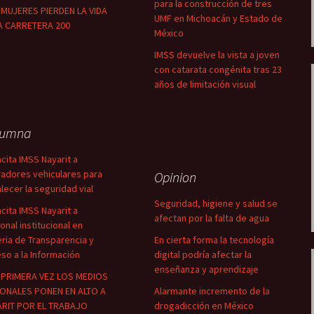
para la construcción de tres
MUJERES PIERDEN LA VIDA
UMF en Michoacán y Estado de
A CARRETERA 200
México
IMSS devuelve la vista a joven
con catarata congénita tras 23
años de limitación visual
lumna
cita IMSS Nayarit a
adores vehiculares para
Opinion
alecer la seguridad vial
Seguridad, higiene y salud se
cita IMSS Nayarit a
afectan por la falta de agua
onal institucional en
ria de Transparencia y
En cierta forma la tecnología
so a la Información
digital podría afectar la
enseñanza y aprendizaje
PRIMERA VEZ LOS MEDIOS
ONALES PONEN EN ALTO A
Alarmante incremento de la
RIT POR EL TRABAJO
drogadicción en México