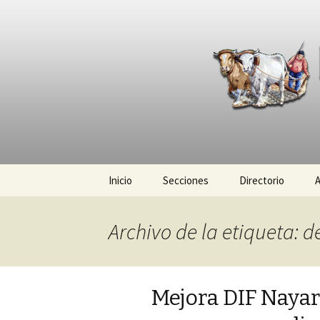
La nueva opción en informació
La Yunta d
Ir
Inicio
Secciones
Directorio
A
al
contenido
Política
Archivo de la etiqueta: 
Policiaca
Sociedad
Mejora DIF Nayari
Deportes