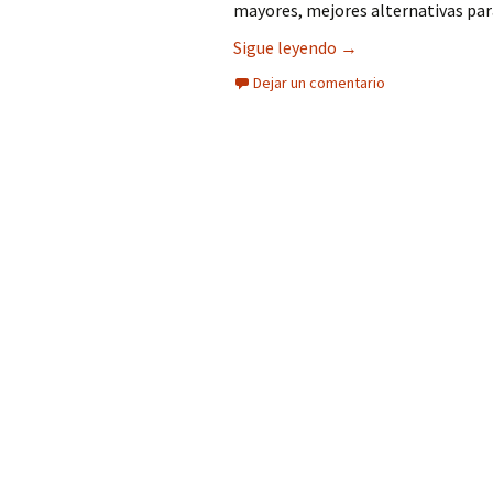
mayores, mejores alternativas para
Fortalece la salud 
Sigue leyendo
→
Dejar un comentario