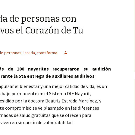
da de personas con
vos el Corazón de Tu
de personas
,
la vida
,
transforma
ás de 100 nayaritas recuperaron su audición
rante la 5ta entrega de auxiliares auditivos
.
pulsar el bienestar y una mejor calidad de vida, es un
abajo permanente en el Sistema DIF Nayarit,
esidido por la doctora Beatriz Estrada Martínez, y
te compromiso se ve plasmado en las diferentes
rnadas de salud gratuitas que se ofrecen para
 viven en situación de vulnerabilidad.
de personas con problemas auditivos el Corazón de Tu Gobierno