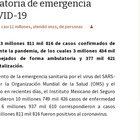
ratoria de emergencia
VID-19
 casi 11 millones
,
atendió imss
,
de personas
 3 millones 811 mil 816 de casos confirmados de
te la pandemia, de los cuales 3 millones 434 mil
ejados de forma ambulatoria y 377 mil 621
talización.
nto de la emergencia sanitaria por el virus del SARS-
r la Organización Mundial de la Salud (OMS) y el
o en recientes días, el Instituto Mexicano del Seguro
ndieron 10 millones 749 mil 426 casos de enfermedad
es 6 millones 937 mil 610 correspondieron a casos
lones 811 mil 816 fueron positivos al coronavirus.
11 millones de personas durante la declaratoria de emergencia sa