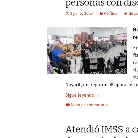
personas con di
Columna
8 junio, 2023
Política
de p
Opinión
Ni
re
En
fí
ca
Na
Ma
Nayarit, entregaron 98 aparatos or
Mejora DIF Nayarit v
Sigue leyendo
→
Dejar un comentario
Atendió IMSS a c