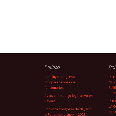
Política
Pol
Concluye Congreso
DETE
comparecencias de
MUNI
funcionarios
EJER
FUN
Avanza el trabajo legislativo en
Nayarit
RUG
LA C
Convoca Congreso de Nayarit
QUED
al Parlamento Juvenil 2025