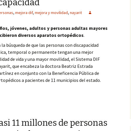
scapacidad
ersonas
,
mejora dif
,
mejora y movilidad
,
nayarit
ños, jóvenes, adultos y personas adultas mayores
cibieron diversos aparatos ortopédicos
.
 la búsqueda de que las personas con discapacidad
sica, temporal o permanente tengan una mejor
lidad de vida y una mayor movilidad, el Sistema DIF
yarit, que encabeza la doctora Beatriz Estrada
rtínez en conjunto con la Beneficencia Pública de
topédicos a pacientes de 11 municipios del estado.
ida y movilidad de personas con discapacidad
asi 11 millones de personas