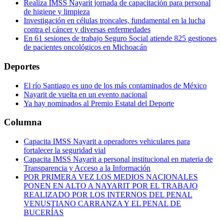
Realiza IMSS Nayarit jornada de capacitación para personal
de higiene y limpieza
Investigación en células troncales, fundamental en la lucha
contra el cáncer y diversas enfermedades
En 61 sesiones de trabajo Seguro Social atiende 825 gestiones
de pacientes oncológicos en Michoacán
Deportes
El río Santiago es uno de los más contaminados de México
Nayarit de vuelta en un evento nacional
Ya hay nominados al Premio Estatal del Deporte
Columna
Capacita IMSS Nayarit a operadores vehiculares para
fortalecer la seguridad vial
Capacita IMSS Nayarit a personal institucional en materia de
Transparencia y Acceso a la Información
POR PRIMERA VEZ LOS MEDIOS NACIONALES
PONEN EN ALTO A NAYARIT POR EL TRABAJO
REALIZADO POR LOS INTERNOS DEL PENAL
VENUSTIANO CARRANZA Y EL PENAL DE
BUCERÍAS