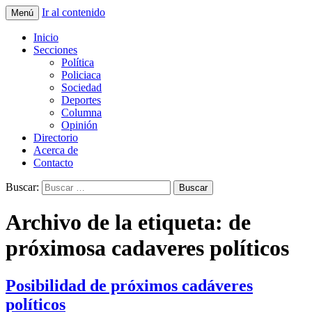
Ir al contenido
Menú
La nueva opción en información
La Yunta de Tepic
Inicio
Secciones
Política
Policiaca
Sociedad
Deportes
Columna
Opinión
Directorio
Acerca de
Contacto
Buscar:
Archivo de la etiqueta: de
próximosa cadaveres políticos
Posibilidad de próximos cadáveres
políticos