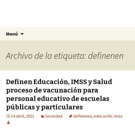
La nueva opción en información
Ir
Buscar:
La Yunta de Tepic
Menú
al
contenido
Archivo de la etiqueta: definenen
Definen Educación, IMSS y Salud
proceso de vacunación para
personal educativo de escuelas
públicas y particulares
14 abril, 2021
Sociedad
definenen
,
educación. imss