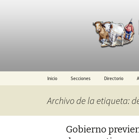
La nueva opción en informació
La Yunta d
Ir
Inicio
Secciones
Directorio
A
al
contenido
Política
Archivo de la etiqueta: 
Policiaca
Sociedad
Gobierno previe
Deportes