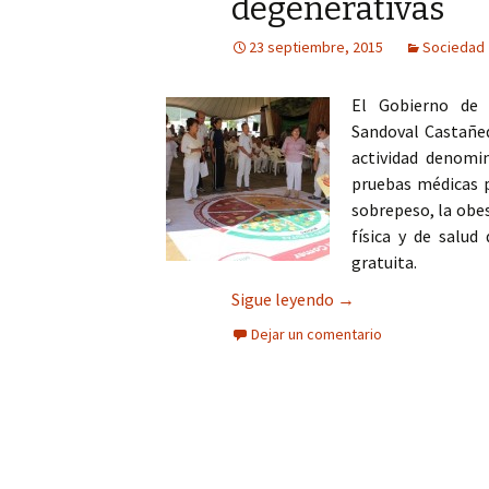
degenerativas
Columna
23 septiembre, 2015
Sociedad
Opinión
El Gobierno de 
Sandoval Castañeda
actividad denomin
pruebas médicas p
sobrepeso, la obesi
física y de salud
gratuita.
Gobierno previene 
Sigue leyendo
→
Dejar un comentario