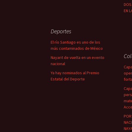
DOS 
EN L
Deportes
El río Santiago es uno de los
más contaminados de México
Co
Nayarit de vuelta en un evento
nacional
Capa
Ya hay nominados al Premio
oper
Estatal del Deporte
fort
Capa
pers
mate
Acce
POR 
NACI
NAYA