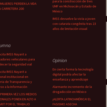
para la construcción de tres
MUJERES PIERDEN LA VIDA
UMF en Michoacán y Estado de
A CARRETERA 200
México
IMSS devuelve la vista a joven
con catarata congénita tras 23
años de limitación visual
lumna
cita IMSS Nayarit a
adores vehiculares para
Opinion
alecer la seguridad vial
En cierta forma la tecnología
cita IMSS Nayarit a
digital podría afectar la
onal institucional en
enseñanza y aprendizaje
ria de Transparencia y
so a la Información
Alarmante incremento de la
drogadicción en México
PRIMERA VEZ LOS MEDIOS
ONALES PONEN EN ALTO A
¡ALERTA LATINOAMÉRICA! EL
RIT POR EL TRABAJO
FASISMO ASECHA