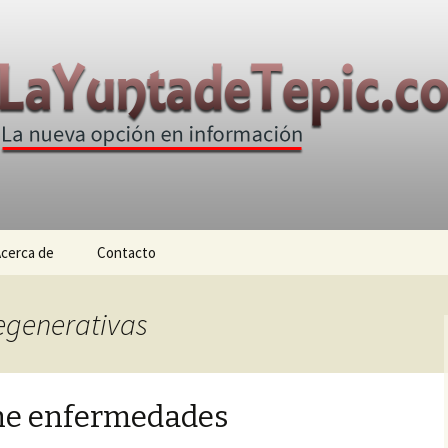
n
e Tepic
cerca de
Contacto
degenerativas
ne enfermedades