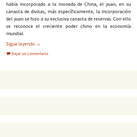
había incorporado a la moneda de China, el yuan, en su
canasta de divisas, más específicamente, la incorporación
del yuan se hizo a su exclusiva canasta de reservas. Con ello
se reconoce el creciente poder chino en la economía
mundial.
La división del mundo por la hegemonía financie
Sigue leyendo
→
Dejar un comentario