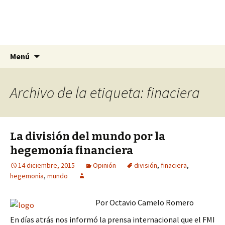
La nueva opción en información
Ir
Buscar:
La Yunta de Tepic
Menú
al
contenido
Archivo de la etiqueta: finaciera
La división del mundo por la
hegemonía financiera
14 diciembre, 2015
Opinión
división
,
finaciera
,
hegemonía
,
mundo
Por Octavio Camelo Romero
En días atrás nos informó la prensa internacional que el FMI