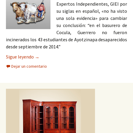
Expertos Independientes, GIEI por
su siglas en español, «no ha visto
una sola evidencia» para cambiar
su conclusión: “en el basurero de
Cocula, Guerrero no fueron
incinerados los 43 estudiantes de Ayotzinapa desaparecidos
desde septiembre de 2014.”
El GIEI evidencia del fascismo del estado mexica
Sigue leyendo
→
Dejar un comentario