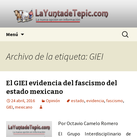
La nueva opción en información
Ir
Buscar:
La Yunta de Tepic
Menú
al
contenido
Archivo de la etiqueta: GIEI
El GIEI evidencia del fascismo del
estado mexicano
24 abril, 2016
Opinión
estado
,
evidencia
,
fascismo
,
GIEI
,
mexicano
Por Octavio Camelo Romero
El Grupo Interdisciplinario de