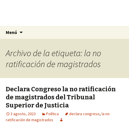
La nueva opción en información
Ir
Buscar:
La Yunta de Tepic
Menú
al
contenido
Archivo de la etiqueta: la no
ratificación de magistrados
Declara Congreso la no ratificación
de magistrados del Tribunal
Superior de Justicia
3 agosto, 2023
Política
declara congreso
,
la no
ratificación de magistrados