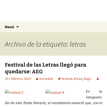
La nueva opción en información
Ir
Buscar:
La Yunta de Tepic
Menú
al
contenido
Archivo de la etiqueta: letras
Festival de las Letras llegó para
quedarse: AEG
1 febrero, 2019
Sociedad
festival
,
letras
,
llegó
En la
inaugurac
ión de esta fiesta literaria, el mandatario anunció que, con el