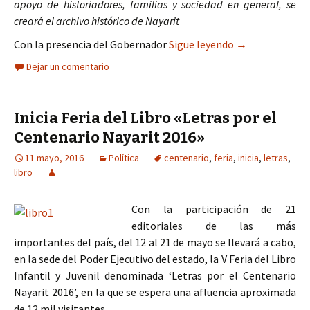
apoyo de historiadores, familias y sociedad en general, se
creará el archivo histórico de Nayarit
Festival de las 
Con la presencia del Gobernador
Sigue leyendo
→
Dejar un comentario
Inicia Feria del Libro «Letras por el
Centenario Nayarit 2016»
11 mayo, 2016
Política
centenario
,
feria
,
inicia
,
letras
,
libro
Con la participación de 21
editoriales de las más
importantes del país, del 12 al 21 de mayo se llevará a cabo,
en la sede del Poder Ejecutivo del estado, la V Feria del Libro
Infantil y Juvenil denominada ‘Letras por el Centenario
Nayarit 2016’, en la que se espera una afluencia aproximada
de 12 mil visitantes.