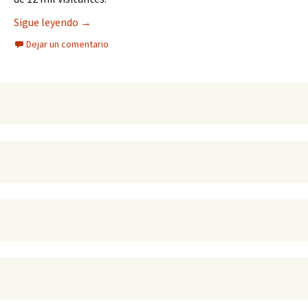
Inicia Feria del Libro «Letras por el Centenario N
Sigue leyendo
→
Dejar un comentario