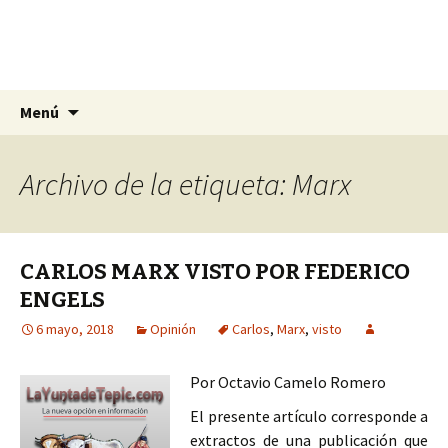
La nueva opción en información
Ir
Buscar:
La Yunta de Tepic
Menú
al
contenido
Archivo de la etiqueta: Marx
CARLOS MARX VISTO POR FEDERICO
ENGELS
6 mayo, 2018
Opinión
Carlos
,
Marx
,
visto
Por Octavio Camelo Romero
El presente artículo corresponde a
extractos de una publicación que