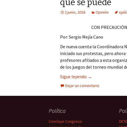
que se puede
Columna
2 junio, 2026
Opinión
ojal
Opinión
CON PRECAUCIÓ
Por: Sergio Mejía Cano
De nueva cuenta la Coordinadora N
iniciado sus protestas, pero ahora
profesores afiliados a esta organi
de los juegos del torneo mundial d
Ojalá y la CNTE comp
Sigue leyendo
→
Dejar un comentario
Política
Pol
Concluye Congreso
DETE