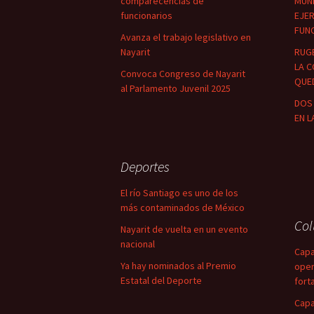
comparecencias de
MUNI
funcionarios
EJER
FUN
Avanza el trabajo legislativo en
Nayarit
RUG
LA C
Convoca Congreso de Nayarit
QUED
al Parlamento Juvenil 2025
DOS 
EN L
Deportes
El río Santiago es uno de los
más contaminados de México
Co
Nayarit de vuelta en un evento
nacional
Capa
Ya hay nominados al Premio
oper
Estatal del Deporte
fort
Capa