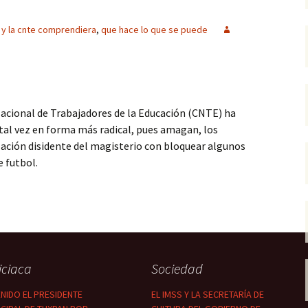
á y la cnte comprendiera
,
que hace lo que se puede
N
acional de Trabajadores de la Educación (CNTE) ha
 tal vez en forma más radical, pues amagan, los
zación disidente del magisterio con bloquear algunos
e futbol.
rendiera que hace lo que se puede
iciaca
Sociedad
NIDO EL PRESIDENTE
EL IMSS Y LA SECRETARÍA DE