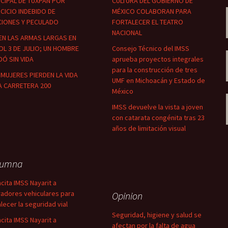
CIPAL DE TUXPAN POR
CULTURA DEL GOBIERNO DE
CICIO INDEBIDO DE
MÉXICO COLABORAN PARA
CIONES Y PECULADO
FORTALECER EL TEATRO
NACIONAL
EN LAS ARMAS LARGAS EN
OL 3 DE JULIO; UN HOMBRE
Consejo Técnico del IMSS
Ó SIN VIDA
aprueba proyectos integrales
para la construcción de tres
MUJERES PIERDEN LA VIDA
UMF en Michoacán y Estado de
A CARRETERA 200
México
IMSS devuelve la vista a joven
con catarata congénita tras 23
años de limitación visual
lumna
cita IMSS Nayarit a
adores vehiculares para
Opinion
alecer la seguridad vial
Seguridad, higiene y salud se
cita IMSS Nayarit a
afectan por la falta de agua