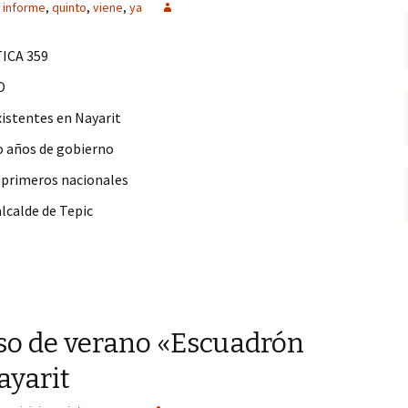
informe
,
quinto
,
viene
,
ya
ICA 359
O
xistentes en Nayarit
co años de gobierno
s primeros nacionales
alcalde de Tepic
Informe del gobernador Sandoval
rso de verano «Escuadrón
ayarit