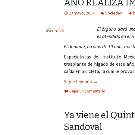
AÑO REALIZA I
Columna
23 mayo, 2017
Sociedad
Opinión
El órgano dará un
es atendido en el 
El donante, un niño de 10 años que t
Especialistas del Instituto Mexi
trasplante de hígado de este año
caída en bicicleta, la cual le pro
QUINTO TRASPLANTE
Sigue leyendo
→
Dejar un comentario
Ya viene el Quin
Sandoval