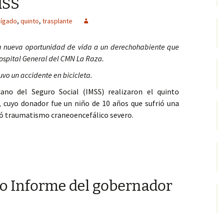
MSS
hígado
,
quinto
,
trasplante
a nueva oportunidad de vida a un derechohabiente que
Hospital General del CMN La Raza.
uvo un accidente en bicicleta.
cano del Seguro Social (IMSS) realizaron el quinto
, cuyo donador fue un niño de 10 años que sufrió una
vocó traumatismo craneoencefálico severo.
 DE HÍGADO EN EL AÑO REALIZA IMSS
to Informe del gobernador