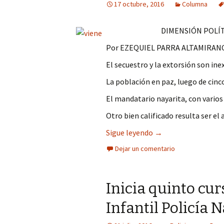
17 octubre, 2016
Columna
DIMENSIÓN POLÍT
Por EZEQUIEL PARRA ALTAMIRAN
El secuestro y la extorsión son ine
La población en paz, luego de cin
El mandatario nayarita, con vario
Otro bien calificado resulta ser el 
Ya viene el Quinto 
Sigue leyendo
→
Dejar un comentario
Inicia quinto cu
Infantil Policía N