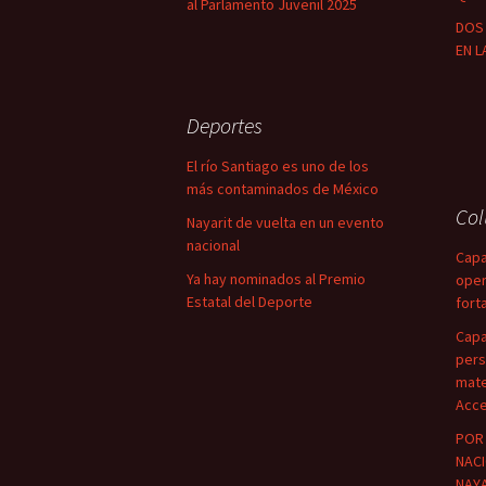
al Parlamento Juvenil 2025
DOS 
EN L
Deportes
El río Santiago es uno de los
más contaminados de México
Co
Nayarit de vuelta en un evento
nacional
Capa
Ya hay nominados al Premio
oper
Estatal del Deporte
fort
Capa
pers
mate
Acce
POR 
NACI
NAYA