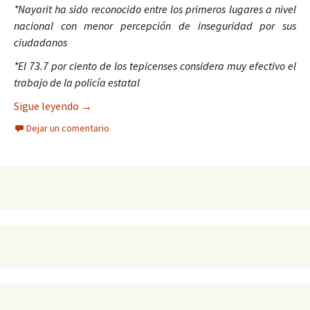
*Nayarit ha sido reconocido entre los primeros lugares a nivel
nacional con menor percepción de inseguridad por sus
ciudadanos
*El 73.7 por ciento de los tepicenses considera muy efectivo el
trabajo de la policía estatal
En Nayarit, gente y gobierno revirtieron la inseg
Sigue leyendo
→
Dejar un comentario