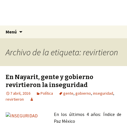
La nueva opción en información
Ir
Buscar:
La Yunta de Tepic
Menú
al
contenido
Archivo de la etiqueta: revirtieron
En Nayarit, gente y gobierno
revirtieron la inseguridad
7 abril, 2016
Política
gente
,
gobierno
,
inseguridad
,
revirtieron
En los últimos 4 años: Índice de
Paz México