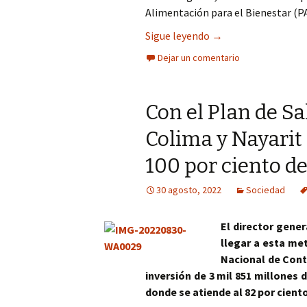
Alimentación para el Bienestar (P
Salud visual y bienes
Sigue leyendo
→
Dejar un comentario
Con el Plan de Sa
Colima y Nayarit
100 por ciento d
30 agosto, 2022
Sociedad
El director gene
llegar a esta me
Nacional de Cont
inversión de 3 mil 851 millones 
donde se atiende al 82 por ciento