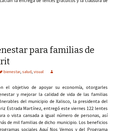
atlán la entrega de lentes gratuitos y la clausura de
miento profesional para Ahuacatlán: DIF Nayarit
enestar para familias de
rit
bienestar
,
salud
,
visual
n el objetivo de apoyar su economía, otorgarles
enestar y mejorar la calidad de vida de las familias
lnerables del municipio de Xalisco, la presidenta del
riz Estrada Martínez, entregó este viernes 122 lentes
ura o vista cansada a igual número de personas, así
s de mil familias de dicho municipio. Los beneficios
 programas sociales Aquí Nos Vemos y del Programa