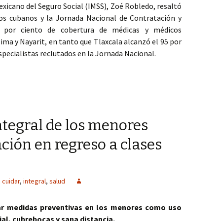
Mexicano del Seguro Social (IMSS), Zoé Robledo, resaltó
os cubanos y la Jornada Nacional de Contratación y
0 por ciento de cobertura de médicas y médicos
lima y Nayarit, en tanto que Tlaxcala alcanzó el 95 por
specialistas reclutados en la Jornada Nacional.
 para el Bienestar, Colima y Nayarit alcanzan cobertura del 100 po
ntegral de los menores
ación en regreso a clases
cuidar
,
integral
,
salud
ar medidas preventivas en los menores como uso
ial, cubrebocas y sana distancia.