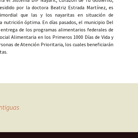
ra el Sistema DIF Nayarit, Corazón de Tu Gobierno,
esidido por la doctora Beatriz Estrada Martínez, es
imordial que las y los nayaritas en situación de
a nutrición óptima. En días pasados, el municipio Del
a entrega de los programas alimentarios federales de
ocial Alimentaria en los Primeros 1000 Días de Vida y
rsonas de Atención Prioritaria, los cuales beneficiarán
tas.
ra todas las y los nayaritas: Corazón de Tu Gobierno Del Nayar, Nay
ntiguas