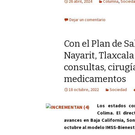
26 abril, 2024
Columna
,
Socied
Columna
Dejar un comentario
Opinión
Con el Plan de S
Nayarit, Tlaxcal
consultas, cirugí
medicamentos
18 octubre, 2022
Sociedad
Los estados con
Colima. El dire
avances en Baja California, So
octubre al modelo IMSS-Bienest