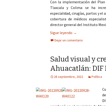
Con la implementación del Plan d
Tlaxcala y Colima se ha incr
especialidad, cirugías, partos y 
cobertura de médicos especialis
director general del Instituto Mex
Con el Plan de Salud
Sigue leyendo
→
Dejar un comentario
Salud visual y c
Ahuacatlán: DIF 
28 septiembre, 2022
Política
C
de
D