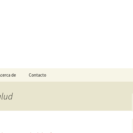
n
e Tepic
cerca de
Contacto
alud