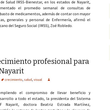
e Salud IMSS-Bienestar, en los estados de Nayarit,
ementado el promedio semanal de consultas de
el abasto de medicamentos, además de contar con mayor
tas, generales y personal de Enfermería, afirmó el
icano del Seguro Social (IMSS), Zoé Robledo.
 IMSS-Bienestar, Nayarit, Tlaxcala y Colima incrementaron consul
recimiento profesional para
Nayarit
crecimiento
,
salud
,
visual
umpliendo el compromiso de llevar beneficio y
sarrollo a todo el estado, la presidenta del Sistema
IF Nayarit, doctora Beatriz Estrada Martínez,