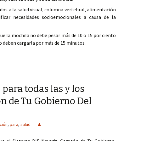
idos a la salud visual, columna vertebral, alimentación
ificar necesidades socioemocionales a causa de la
que la mochila no debe pesar más de 10 o 15 por ciento
o deben cargarla por más de 15 minutos.
gral de los menores facilita su adaptación en regreso a clases tras
 para todas las y los
ón de Tu Gobierno Del
ición
,
para
,
salud