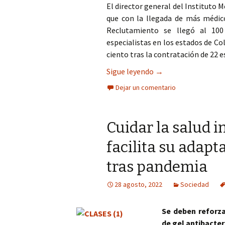
El director general del Instituto 
que con la llegada de más médic
Reclutamiento se llegó al 10
especialistas en los estados de Co
ciento tras la contratación de 22 e
Con el Plan de Salud
Sigue leyendo
→
Dejar un comentario
Cuidar la salud i
facilita su adapt
tras pandemia
28 agosto, 2022
Sociedad
Se deben reforz
de gel antibacter