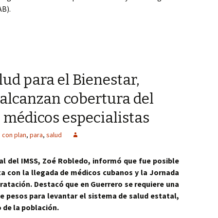
AB).
tar para familias de Xalisco: DIF Nayarit
lud para el Bienestar,
 alcanzan cobertura del
e médicos especialistas
con plan
,
para
,
salud
ral del IMSS, Zoé Robledo, informó que fue posible
ta con la llegada de médicos cubanos y la Jornada
ratación.
Destacó que en Guerrero se requiere una
de pesos para levantar el sistema de salud estatal,
 de la población.