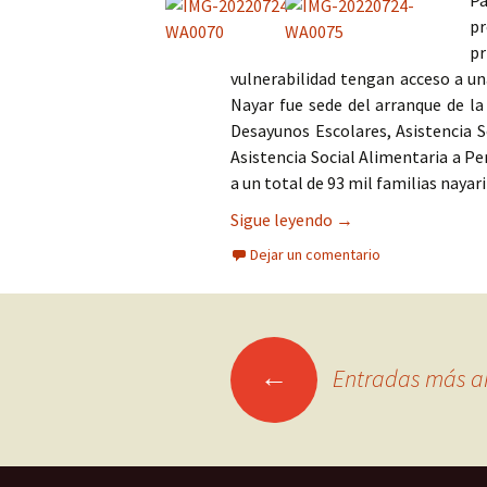
Pa
pr
pr
vulnerabilidad tengan acceso a un
Nayar fue sede del arranque de l
Desayunos Escolares, Asistencia S
Asistencia Social Alimentaria a Pe
a un total de 93 mil familias nayari
Salud y nutrición pa
Sigue leyendo
→
Dejar un comentario
Ir
←
Entradas más a
a
las
entradas