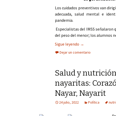
Los cuidados preventivos van dirig
adecuada, salud mental e ident
pandemia.
Especialistas del IMSS señalaron 
del peso del menor; los alumnos n
Cuidar la salud inte
Sigue leyendo
→
Dejar un comentario
Salud y nutrición
nayaritas: Coraz
Nayar, Nayarit
24 julio, 2022
Política
nutr