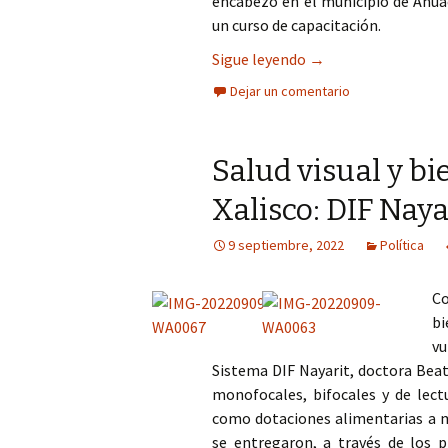
encabezó en el municipio de Ahuac
un curso de capacitación.
Salud visual y creci
Sigue leyendo
→
Dejar un comentario
Salud visual y bi
Xalisco: DIF Naya
9 septiembre, 2022
Política
Co
bi
vu
Sistema DIF Nayarit, doctora Beat
monofocales, bifocales y de lect
como dotaciones alimentarias a má
se entregaron, a través de los