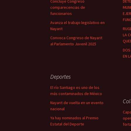
Concluye Congreso
DETE
comparecencias de
MUNI
funcionarios
EJER
FUN
Avanza el trabajo legislativo en
Nayarit
RUG
LA C
Convoca Congreso de Nayarit
QUED
al Parlamento Juvenil 2025
DOS 
EN L
Deportes
El río Santiago es uno de los
más contaminados de México
Co
Nayarit de vuelta en un evento
nacional
Capa
Ya hay nominados al Premio
oper
Estatal del Deporte
fort