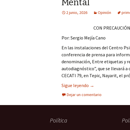
Mental
Columna
2 junio, 2026
Opinión
prim
Opinión
CON PRECAUCIÓ
Por: Sergio Mejía Cano
En las instalaciones del Centro Ps
conferencia de prensa para informa
denominación, Entre etiquetas y re
autodiagnóstico”, que se llevará a c
CECATI 79, en Tepic, Nayarit, el pr
Primer Congreso Est
Sigue leyendo
→
Dejar un comentario
Política
Pol