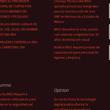
NIDO EL PRESIDENTE
Consejo Técnico del IMSS
CIPAL DE TUXPAN POR
aprueba proyectos integrales
CICIO INDEBIDO DE
para la construcción de tres
CIONES Y PECULADO
UMF en Michoacán y Estado de
México
EN LAS ARMAS LARGAS EN
OL 3 DE JULIO; UN HOMBRE
IMSS devuelve la vista a joven
Ó SIN VIDA
con catarata congénita tras 23
años de limitación visual
MUJERES PIERDEN LA VIDA
A CARRETERA 200
Realiza IMSS Nayarit jornada de
capacitación para personal de
higiene y limpieza
lumna
Opinion
cita IMSS Nayarit a
adores vehiculares para
En cierta forma la tecnología
alecer la seguridad vial
digital podría afectar la
enseñanza y aprendizaje