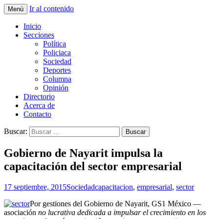
Ir al contenido
Menú
La nueva opción en información
La Yunta de Tepic
Inicio
Secciones
Política
Policiaca
Sociedad
Deportes
Columna
Opinión
Directorio
Acerca de
Contacto
Buscar:
Gobierno de Nayarit impulsa la
capacitación del sector empresarial
17 septiembre, 2015
Sociedad
capacitacion
,
empresarial
,
sector
Por gestiones del Gobierno de Nayarit, GS1 México —
asociación
no lucrativa dedicada a impulsar el crecimiento en los