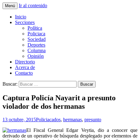
Ir al contenido
Menú
La nueva opción en información
La Yunta de Tepic
Inicio
Secciones
Política
Policiaca
Sociedad
Deportes
Columna
Opinión
Directorio
Acerca de
Contacto
Buscar:
Captura Policía Nayarit a presunto
violador de dos hermanas
13 octubre, 2015
Policiaca
dos
,
hermanas
,
presunto
El Fiscal General Edgar Veytia, dio a conocer que
derivado de un operativo de búsqueda desplegado por elementos de